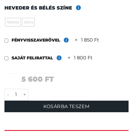
HEVEDER ÉS BÉLÉS SZÍNE
fekete
bézs
+
1 850 Ft
FÉNYVISSZAVERŐVEL
+
1 800 Ft
SAJÁT FELIRATTAL
5 600
FT
Vaui nyakörv mennyiség
KOSÁRBA TESZEM