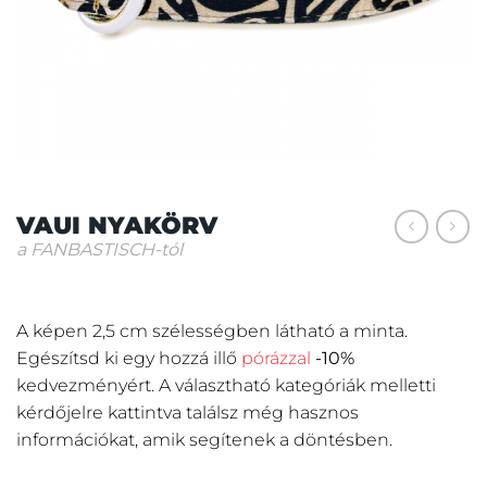
VAUI NYAKÖRV
a FANBASTISCH-tól
A képen 2,5 cm szélességben látható a minta.
Egészítsd ki egy hozzá illő
pórázzal
-10%
kedvezményért.
A választható kategóriák melletti
kérdőjelre kattintva találsz még hasznos
információkat, amik segítenek a döntésben.