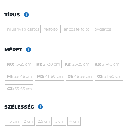
TÍPUS
műanyag csatos
félfojtó
láncos félfojtó
övcsatos
MÉRET
K0:
15-25 cm
K1:
21-30 cm
K2:
25-35 cm
K3:
31-40 cm
M1:
35-45 cm
M2:
41-50 cm
G1:
45-55 cm
G2:
51-60 cm
G3:
55-65 cm
SZÉLESSÉG
1,5 cm
2 cm
2,5 cm
3 cm
4 cm