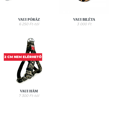
VAUI PÓRÁZ
VAUI BILÉTA
6 250
Ft
-tól
3 000
Ft
2 CM NEM ELÉRHETŐ
VAUI HÁM
7 300
Ft
-tól