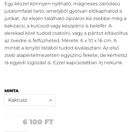
Egy kézzel könnyen nyitható, mágneses záródású
jutalomfalat tartó, amelyből gyorsan előkaphatod a
jutikat. Az elején található zipzáros kis zsebbe még a
kakizacsi, a kulcsod vagy készpénz is belefér. A
derekad köré tudod csatolni, vagy a pántot eltávolítva
az övedre is felfűzheted. Mérete: 6 x 10 x 16 cm. A
mintát a lenyíló listából tudod kiválasztani. Az első
zseb alapértelmezetten egyszínű fekete, de kérhetsz
rá egyedi logózást is. Ezzel kapcsolatban írj nekünk.
MINTA
6 100
FT