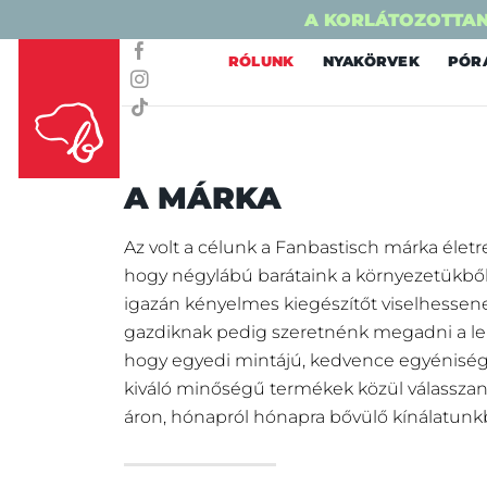
A KORLÁTOZOTTAN
Skip
RÓLUNK
NYAKÖRVEK
PÓR
to
content
A MÁRKA
Az volt a célunk a Fanbastisch márka életre
hogy négylábú barátaink a környezetükből
igazán kényelmes kiegészítőt viselhessene
gazdiknak pedig szeretnénk megadni a le
hogy egyedi mintájú, kedvence egyéniség
kiváló minőségű termékek közül válassza
áron, hónapról hónapra bővülő kínálatunkb