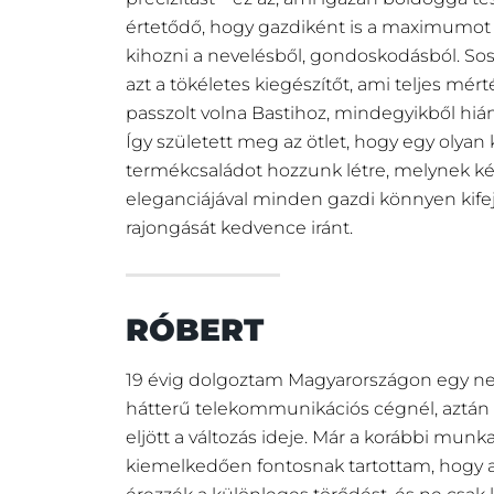
értetődő, hogy gazdiként is a maximumo
kihozni a nevelésből, gondoskodásból. So
azt a tökéletes kiegészítőt, ami teljes mér
passzolt volna Bastihoz, mindegyikből hián
Így született meg az ötlet, hogy egy olya
termékcsaládot hozzunk létre, melynek k
eleganciájával minden gazdi könnyen kife
rajongását kedvence iránt.
RÓBERT
19 évig dolgoztam Magyarországon egy n
hátterű telekommunikációs cégnél, aztán
eljött a változás ideje. Már a korábbi mun
kiemelkedően fontosnak tartottam, hogy a