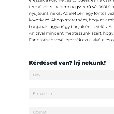
érezzék a különleges törődést, és ne csak 
termékeket, hanem nagyszerű vásárlói élm
nyújtsunk nekik. Az életben egy fontos ve
következő: Ahogy szeretném, hogy az em
bánjanak, ugyanúgy bánjak én is Velük. A
Anitával mindent megteszünk azért, hogy
Fanbastisch vevői érezzék ezt a kivételes o
Kérdésed van? Írj nekünk!