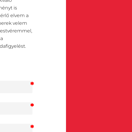
kiváló
ényt is
zérlő elvem a
berek velem
 testvéremmel,
 a
dafigyelést.