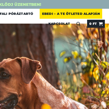
KLŐDJ ÜZENETBEN!
FALI PÓRÁZTARTÓ
EBEDI – A TE ÖTLETED ALAPJÁN
KAPCSOLAT
0
FT