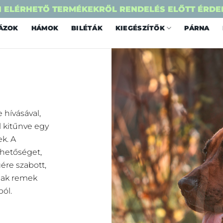
 ELÉRHETŐ TERMÉKEKRŐL RENDELÉS ELŐTT ÉRDE
ÁZOK
HÁMOK
BILÉTÁK
KIEGÉSZÍTŐK
PÁRNA
 hívásával,
 kitűnve egy
k. A
hetőséget,
ére szabott,
nak remek
ól.