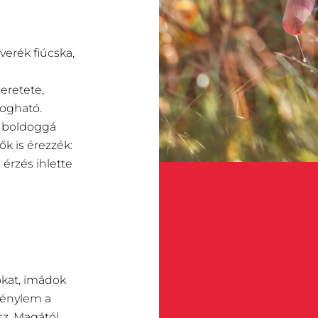
verék fiúcska,
eretete,
ogható.
y boldoggá
k is érezzék:
érzés ihlette
okat, imádok
igénylem a
sz. Magától