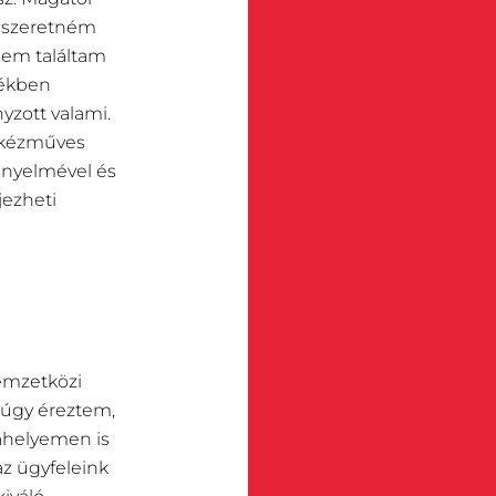
t szeretném
sem találtam
tékben
yzott valami.
n kézműves
ényelmével és
jezheti
emzetközi
 úgy éreztem,
kahelyemen is
z ügyfeleink