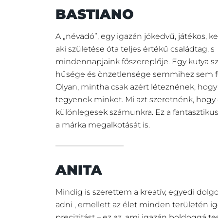
BASTIANO
A „névadó”, egy igazán jókedvű, játékos, ke
aki születése óta teljes értékű családtag, s
mindennapjaink főszereplője. Egy kutya sz
hűsége és önzetlensége semmihez sem f
Olyan, mintha csak azért léteznének, hog
tegyenek minket. Mi azt szeretnénk, hogy ő
különlegesek számunkra. Ez a fantasztikus 
a márka megalkotását is.
ANITA
Mindig is szerettem a kreatív, egyedi dolg
adni , emellett az élet minden területén 
precizitást – ez az, ami igazán boldoggá te