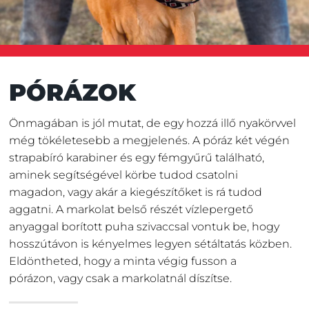
PÓRÁZOK
Önmagában is jól mutat, de egy hozzá illő nyakörvvel
még tökéletesebb a megjelenés. A póráz két végén
strapabíró karabiner és egy fémgyűrű található,
aminek segítségével körbe tudod csatolni
magadon, vagy akár a kiegészítőket is rá tudod
aggatni. A markolat belső részét vízlepergető
anyaggal borított puha szivaccsal vontuk be, hogy
hosszútávon is kényelmes legyen sétáltatás közben.
Eldöntheted, hogy a minta végig fusson a
pórázon, vagy csak a markolatnál díszítse.