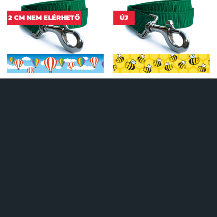
2 CM NEM ELÉRHETŐ
ÚJ
HŐLÉGBALLON PÓRÁZ
ZÜMI PÓRÁZ
6 250
Ft
-tól
6 250
Ft
-tól
KORLÁTOZOTTAN ELÉRHETŐ
ÚJ