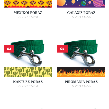
MEXIKÓI PÓRÁZ
GALAXIS PÓRÁZ
6 250
Ft
-tól
6 250
Ft
-tól
ÚJ
ÚJ
KAKTUSZ PÓRÁZ
PIROMÁNIA PÓRÁZ
6 250
Ft
-tól
6 250
Ft
-tól