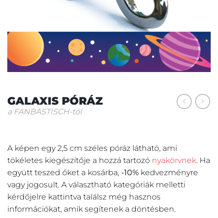
GALAXIS PÓRÁZ
a FANBASTISCH-tól
A képen egy 2,5 cm széles póráz látható, ami
tökéletes kiegészítője a hozzá tartozó
nyakörvnek
. Ha
együtt teszed őket a kosárba,
-10%
kedvezményre
vagy jogosult. A választható kategóriák melletti
kérdőjelre kattintva találsz még hasznos
információkat, amik segítenek a döntésben.