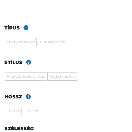
TÍPUS
Hagyományos
Funkcionális
STÍLUS
Markolatnál mintás
Végig mintás
HOSSZ
120 cm
150 cm
SZÉLESSÉG