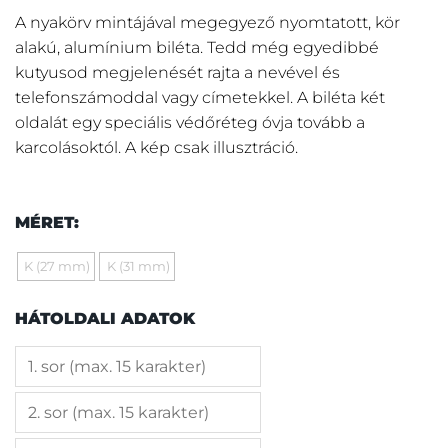
A nyakörv mintájával megegyező nyomtatott, kör
alakú, alumínium biléta. Tedd még egyedibbé
kutyusod megjelenését rajta a nevével és
telefonszámoddal vagy címetekkel. A biléta két
oldalát egy speciális védőréteg óvja tovább a
karcolásoktól. A kép csak illusztráció.
MÉRET:
K (27 mm)
K (31 mm)
HÁTOLDALI ADATOK