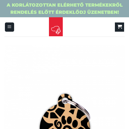
A KORLÁTOZOTTAN ELÉRHETŐ TERMÉKEKRŐL
RENDELÉS ELŐTT ÉRDEKLŐDJ ÜZENETBEN!
Skip
to
content