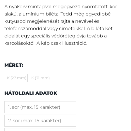
A nyakörv mintájával megegyező nyomtatott, kör
alakú, alumínium biléta. Tedd még egyedibbé
kutyusod megjelenését rajta a nevével és
telefonszámoddal vagy címetekkel. A biléta két
oldalát egy speciális védőréteg óvja tovább a
karcolásoktól. A kép csak illusztráció.
MÉRET:
K (27 mm)
K (31 mm)
HÁTOLDALI ADATOK