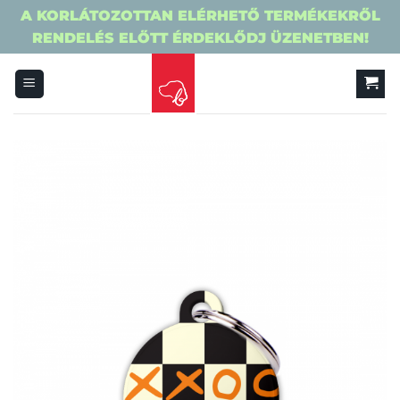
A KORLÁTOZOTTAN ELÉRHETŐ TERMÉKEKRŐL
RENDELÉS ELŐTT ÉRDEKLŐDJ ÜZENETBEN!
Skip
to
content