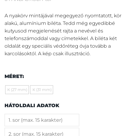
A nyakörv mintájával megegyező nyomtatott, kör
alakú, alumínium biléta. Tedd még egyedibbé
kutyusod megjelenését rajta a nevével és
telefonszámoddal vagy címetekkel. A biléta két
oldalát egy speciális védőréteg óvja tovább a
karcolásoktól. A kép csak illusztráció.
MÉRET:
K (27 mm)
K (31 mm)
HÁTOLDALI ADATOK