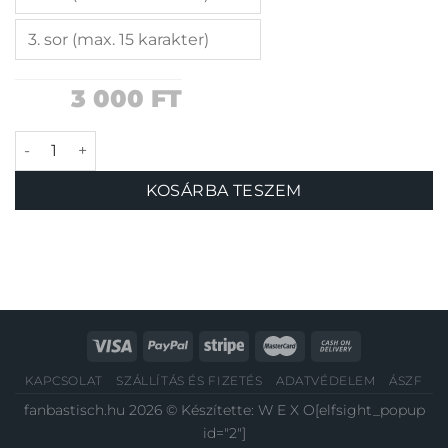
3 000
FT
Flowerpower biléta mennyiség
KOSÁRBA TESZEM
KAPCSOLAT
SZÁLLÍTÁS ÉS FIZETÉS
ADATVÉDELEM
ÁSZF
fanbastisch.hu 2026 © Készítette:
W E X O
[elfsight_popup
id="2"]