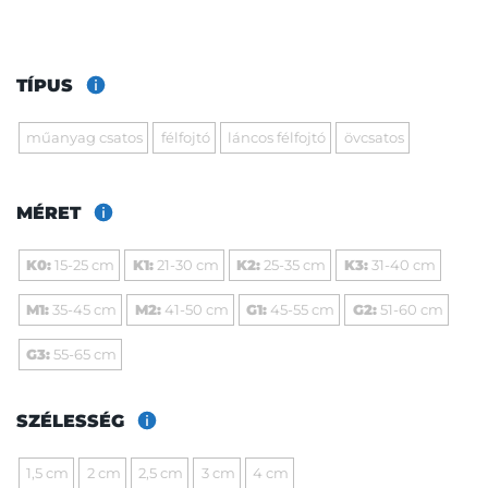
TÍPUS
műanyag csatos
félfojtó
láncos félfojtó
övcsatos
MÉRET
K0:
15-25 cm
K1:
21-30 cm
K2:
25-35 cm
K3:
31-40 cm
M1:
35-45 cm
M2:
41-50 cm
G1:
45-55 cm
G2:
51-60 cm
G3:
55-65 cm
SZÉLESSÉG
1,5 cm
2 cm
2,5 cm
3 cm
4 cm