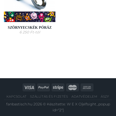
SZÖRNYECSKÉK PÓRÁZ
6 250
Ft
-tól
KAPCSOLAT
SZÁLLÍTÁS ÉS FIZETÉS
ADATVÉDELEM
ÁSZF
fanbastisch.hu 2026 © Készítette:
W E X O
[elfsight_popup
id="2"]