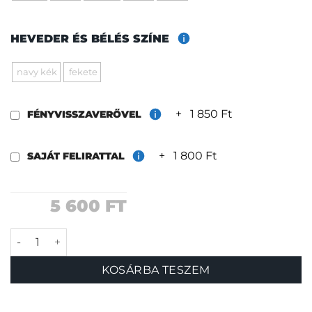
HEVEDER ÉS BÉLÉS SZÍNE
navy kék
fekete
+
1 850 Ft
FÉNYVISSZAVERŐVEL
+
1 800 Ft
SAJÁT FELIRATTAL
5 600
FT
Szörnyecskék nyakörv mennyiség
KOSÁRBA TESZEM