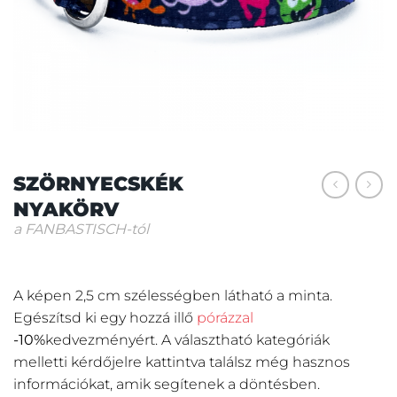
SZÖRNYECSKÉK
NYAKÖRV
a FANBASTISCH-tól
A képen 2,5 cm szélességben látható a minta.
Egészítsd ki egy hozzá illő
pórázzal
-10%
kedvezményért.
A választható kategóriák
melletti kérdőjelre kattintva találsz még hasznos
információkat, amik segítenek a döntésben.