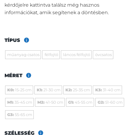
kérdőjelre kattintva találsz még hasznos
információkat, amik segítenek a döntésben.
TÍPUS
műanyag csatos
félfojtó
láncos félfojtó
övcsatos
MÉRET
K0:
15-25 cm
K1:
21-30 cm
K2:
25-35 cm
K3:
31-40 cm
M1:
35-45 cm
M2:
41-50 cm
G1:
45-55 cm
G2:
51-60 cm
G3:
55-65 cm
SZÉLESSÉG