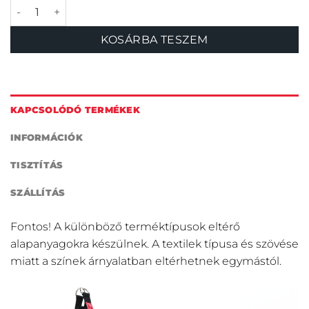
Norvég mancs póráz mennyiség
KOSÁRBA TESZEM
KAPCSOLÓDÓ TERMÉKEK
INFORMÁCIÓK
TISZTÍTÁS
SZÁLLÍTÁS
Fontos! A különböző terméktípusok eltérő
alapanyagokra készülnek. A textilek típusa és szövése
miatt a színek árnyalatban eltérhetnek egymástól.