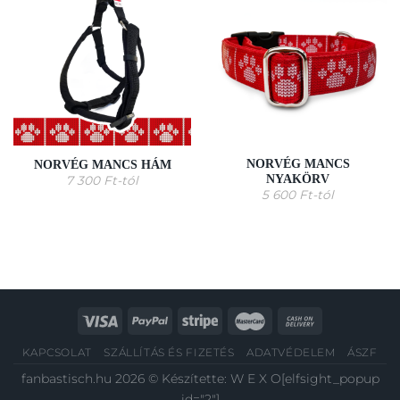
NORVÉG MANCS
NORVÉG MANCS HÁM
NYAKÖRV
7 300
Ft
-tól
5 600
Ft
-tól
KAPCSOLAT
SZÁLLÍTÁS ÉS FIZETÉS
ADATVÉDELEM
ÁSZF
fanbastisch.hu 2026 © Készítette:
W E X O
[elfsight_popup
id="2"]