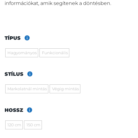
információkat, amik segítenek a döntésben.
TÍPUS
Hagyományos
Funkcionális
STÍLUS
Markolatnál mintás
Végig mintás
HOSSZ
120 cm
150 cm