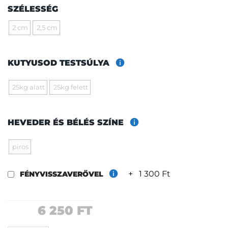
SZÉLESSÉG
2 cm
2,5 cm
KUTYUSOD TESTSÚLYA
25kg alatt
25kg felett
HEVEDER ÉS BÉLÉS SZÍNE
piros
+
1 300 Ft
FÉNYVISSZAVERŐVEL
6 250
FT