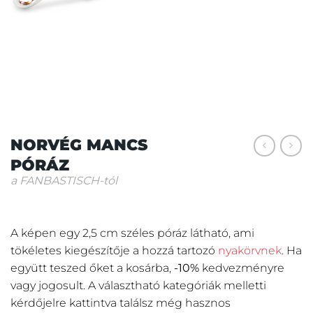
NORVÉG MANCS
PÓRÁZ
a FANBASTISCH-tól
A képen egy 2,5 cm széles póráz látható, ami
tökéletes kiegészítője a hozzá tartozó
nyakörvnek
. Ha
együtt teszed őket a kosárba,
-10%
kedvezményre
vagy jogosult. A választható kategóriák melletti
kérdőjelre kattintva találsz még hasznos