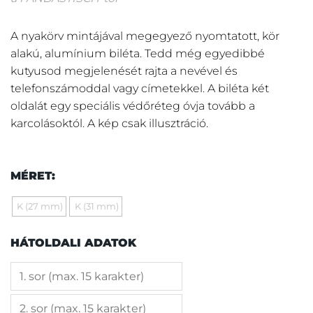
A nyakörv mintájával megegyező nyomtatott, kör
alakú, alumínium biléta. Tedd még egyedibbé
kutyusod megjelenését rajta a nevével és
telefonszámoddal vagy címetekkel. A biléta két
oldalát egy speciális védőréteg óvja tovább a
karcolásoktól. A kép csak illusztráció.
MÉRET:
K (27 mm)
K (31 mm)
HÁTOLDALI ADATOK