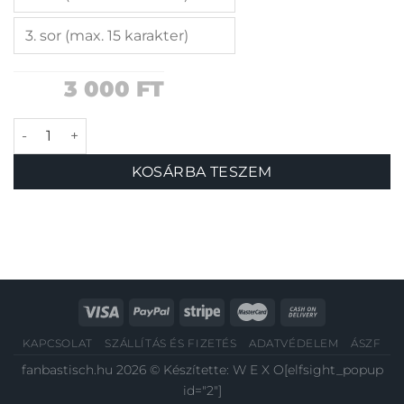
3 000
FT
Norvég mancs biléta mennyiség
KOSÁRBA TESZEM
KAPCSOLAT
SZÁLLÍTÁS ÉS FIZETÉS
ADATVÉDELEM
ÁSZF
fanbastisch.hu 2026 © Készítette:
W E X O
[elfsight_popup
id="2"]