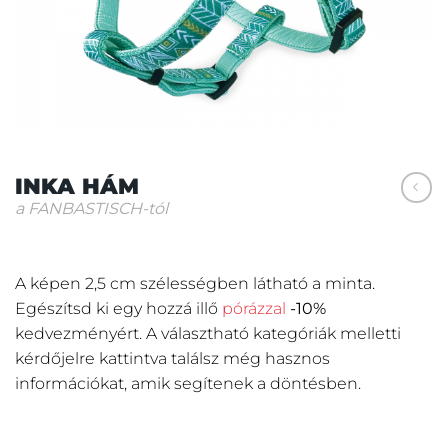
INKA HÁM
a FANBASTISCH-tól
A képen 2,5 cm szélességben látható a minta.
Egészítsd ki egy hozzá illő
pórázzal
-10%
kedvezményért.
A választható kategóriák melletti
kérdőjelre kattintva találsz még hasznos
információkat, amik segítenek a döntésben.