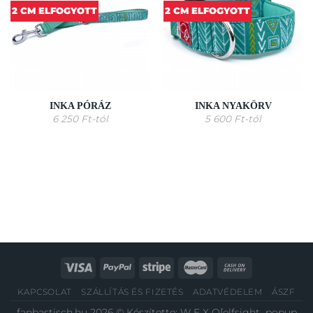
2 CM ELFOGYOTT
2 CM ELFOGYOTT
INKA PÓRÁZ
INKA NYAKÖRV
6 250
Ft
-tól
5 600
Ft
-tól
KAPCSOLAT
SZÁLLÍTÁS ÉS FIZETÉS
ADATVÉDELEM
ÁSZF
fanbastisch.hu 2026 © Készítette:
W E X O
[elfsight_popup