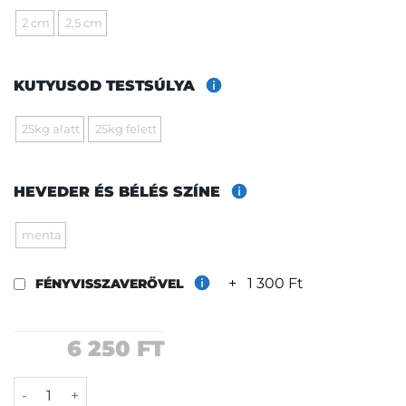
2 cm
2,5 cm
KUTYUSOD TESTSÚLYA
25kg alatt
25kg felett
HEVEDER ÉS BÉLÉS SZÍNE
menta
+
1 300 Ft
FÉNYVISSZAVERŐVEL
6 250
FT
Inka póráz mennyiség