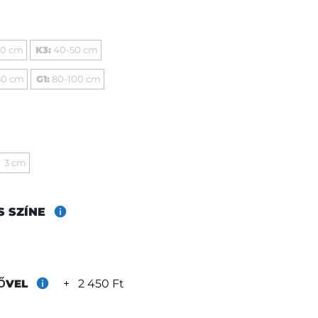
40 cm
K3:
40-50 cm
80 cm
G1:
80-100 cm
3 cm
S SZÍNE
+
2 450 Ft
RŐVEL