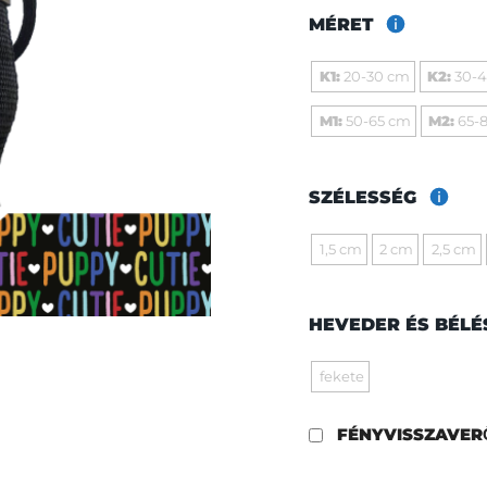
MÉRET
K1:
20-30 cm
K2:
30-
M1:
50-65 cm
M2:
65-
SZÉLESSÉG
1,5 cm
2 cm
2,5 cm
HEVEDER ÉS BÉLÉ
fekete
FÉNYVISSZAVE