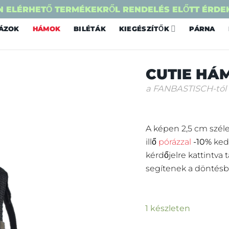
 ELÉRHETŐ TERMÉKEKRŐL RENDELÉS ELŐTT ÉRDE
ÁZOK
HÁMOK
BILÉTÁK
KIEGÉSZÍTŐK
PÁRNA
CUTIE HÁ
a FANBASTISCH-tól
A képen 2,5 cm széle
illő
pórázzal
-10%
ked
kérdőjelre kattintva
segítenek a döntésb
1 készleten