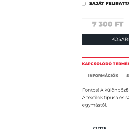
SAJÁT FELIRAT
7 300
FT
KOSÁR
KAPCSOLÓDÓ TERMÉ
INFORMÁCIÓK
Fontos! A különböző
A textilek típusa és 
egymástól.
CUTIE