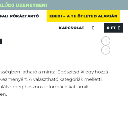
KLŐDJ ÜZENETBEN!
FALI PÓRÁZTARTÓ
EBEDI – A TE ÖTLETED ALAPJÁN
KAPCSOLAT
0
FT
M
sségben látható a minta. Egészítsd ki egy hozzá
vezményért.
A választható kategóriák melletti
 találsz még hasznos információkat, amik
en.