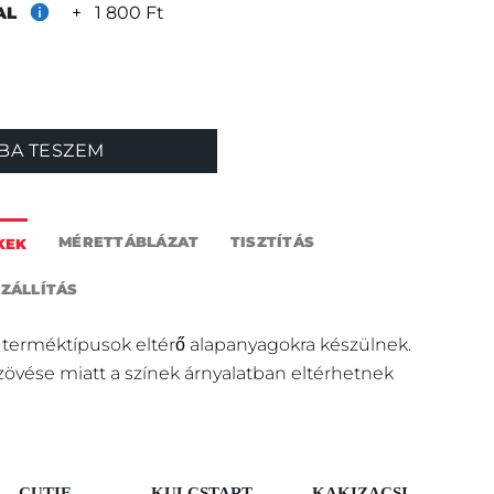
+
1 800 Ft
TAL
BA TESZEM
MÉRETTÁBLÁZAT
TISZTÍTÁS
KEK
SZÁLLÍTÁS
 terméktípusok eltérő alapanyagokra készülnek.
szövése miatt a színek árnyalatban eltérhetnek
CUTIE
KULCSTART
KAKIZACSI