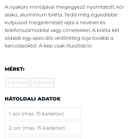
A nyakörv mintájával megegyező nyomtatott, kör
alakú, alumínium biléta. Tedd még egyedibbé
kutyusod megjelenését rajta a nevével és
telefonszámoddal vagy címetekkel. A biléta két
oldalát egy speciális védőréteg óvja tovább a
karcolásoktól. A kép csak illusztráció.
MÉRET:
K (27 mm)
K (31 mm)
HÁTOLDALI ADATOK