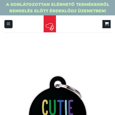
A KORLÁTOZOTTAN ELÉRHETŐ TERMÉKEKRŐL
RENDELÉS ELŐTT ÉRDEKLŐDJ ÜZENETBEN!
Skip
to
content