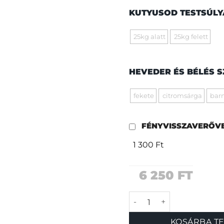
KUTYUSOD TESTSÚL
25kg alatt
25kg felett
HEVEDER ÉS BÉLÉS 
fekete
citromsárga
bar
FÉNYVISSZAVERŐV
1 300 Ft
6 250
FT
Vonyítók póráz menny
KOSÁRBA T