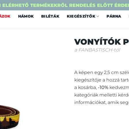
 ELÉRHETŐ TERMÉKEKRŐL RENDELÉS ELŐTT ÉRDE
ÁZOK
HÁMOK
BILÉTÁK
KIEGÉSZÍTŐK
PÁRNA
VONYÍTÓK 
a FANBASTISCH-tól
A képen egy 2,5 cm széle
kiegészítője a hozzá tar
a kosárba,
-10%
kedvezmé
kategóriák melletti kérd
információkat, amik seg