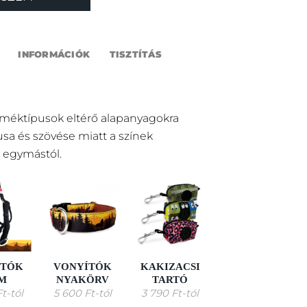
INFORMÁCIÓK
TISZTÍTÁS
rméktípusok eltérő alapanyagokra
pusa és szövése miatt a színek
 egymástól.
ÍTÓK
VONYÍTÓK
KAKIZACSI
M
NYAKÖRV
TARTÓ
Ft
-tól
5 600
Ft
-tól
3 790
Ft
-tól