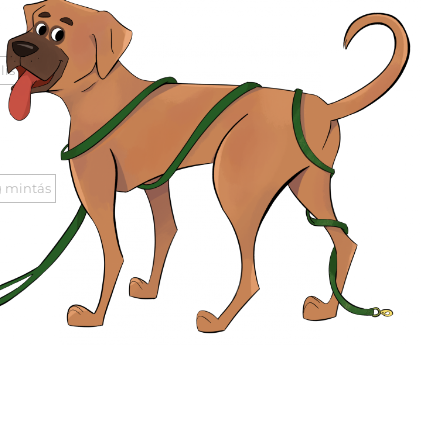
lis
 mintás