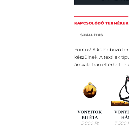
KAPCSOLÓDÓ TERMÉKEK
SZÁLLÍTÁS
Fontos! A különböző te
készülnek. A textilek tí
árnyalatban eltérhetnek
VONYÍTÓK
VONY
BILÉTA
HÁ
3 000
Ft
7 300