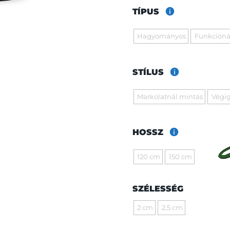
TÍPUS
Hagyományos
Funkcioná
STÍLUS
Markolatnál mintás
Végig
HOSSZ
120 cm
150 cm
SZÉLESSÉG
2 cm
2,5 cm