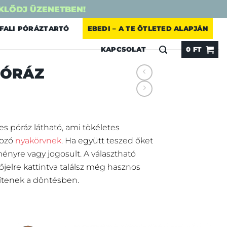
KLŐDJ ÜZENETBEN!
FALI PÓRÁZTARTÓ
EBEDI – A TE ÖTLETED ALAPJÁN
KAPCSOLAT
0
FT
PÓRÁZ
s póráz látható, ami tökéletes
tozó
nyakörvnek
. Ha együtt teszed őket
nyre vagy jogosult. A választható
őjelre kattintva találsz még hasznos
ítenek a döntésben.