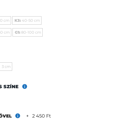
40 cm
K3:
40-50 cm
80 cm
G1:
80-100 cm
3 cm
S SZÍNE
+
2 450 Ft
RŐVEL