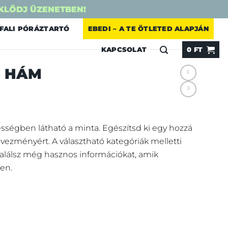
KLŐDJ ÜZENETBEN!
FALI PÓRÁZTARTÓ
EBEDI – A TE ÖTLETED ALAPJÁN
KAPCSOLAT
0
FT
 HÁM
sségben látható a minta. Egészítsd ki egy hozzá
vezményért.
A választható kategóriák melletti
 találsz még hasznos információkat, amik
en.