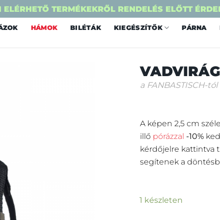
 ELÉRHETŐ TERMÉKEKRŐL RENDELÉS ELŐTT ÉRDE
ÁZOK
HÁMOK
BILÉTÁK
KIEGÉSZÍTŐK
PÁRNA
VADVIRÁG
a FANBASTISCH-tól
A képen 2,5 cm széle
illő
pórázzal
-10%
ked
kérdőjelre kattintva
segítenek a döntésb
1 készleten