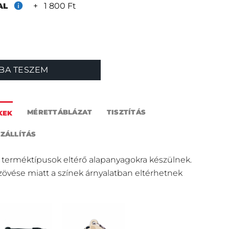
+
1 800 Ft
TAL
BA TESZEM
MÉRETTÁBLÁZAT
TISZTÍTÁS
KEK
SZÁLLÍTÁS
 terméktípusok eltérő alapanyagokra készülnek.
szövése miatt a színek árnyalatban eltérhetnek