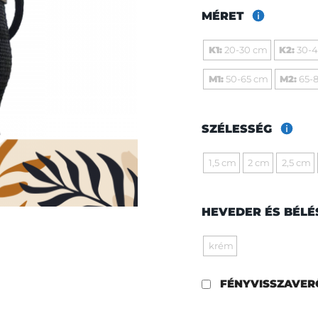
MÉRET
K1:
20-30 cm
K2:
30-
M1:
50-65 cm
M2:
65-
SZÉLESSÉG
1,5 cm
2 cm
2,5 cm
HEVEDER ÉS BÉLÉ
krém
FÉNYVISSZAVE