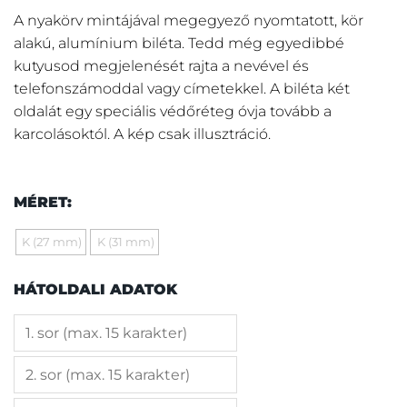
A nyakörv mintájával megegyező nyomtatott, kör
alakú, alumínium biléta. Tedd még egyedibbé
kutyusod megjelenését rajta a nevével és
telefonszámoddal vagy címetekkel. A biléta két
oldalát egy speciális védőréteg óvja tovább a
karcolásoktól. A kép csak illusztráció.
MÉRET:
K (27 mm)
K (31 mm)
HÁTOLDALI ADATOK