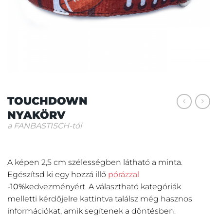
TOUCHDOWN
NYAKÖRV
a FANBASTISCH-tól
A képen 2,5 cm szélességben látható a minta.
Egészítsd ki egy hozzá illő
pórázzal
-10%
kedvezményért.
A választható kategóriák
melletti kérdőjelre kattintva találsz még hasznos
információkat, amik segítenek a döntésben.