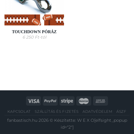
TOUCHDOWN PÓRÁZ
6 250
Ft
-tól
KAPCSOLAT
SZÁLLÍTÁS ÉS FIZETÉS
ADATVÉDELEM
ÁSZF
fanbastisch.hu 2026 © Készítette:
W E X O
[elfsight_popup
id="2"]