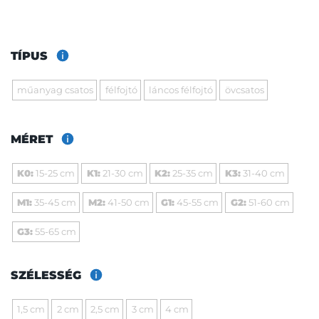
TÍPUS
műanyag csatos
félfojtó
láncos félfojtó
övcsatos
MÉRET
K0:
15-25 cm
K1:
21-30 cm
K2:
25-35 cm
K3:
31-40 cm
M1:
35-45 cm
M2:
41-50 cm
G1:
45-55 cm
G2:
51-60 cm
G3:
55-65 cm
SZÉLESSÉG
1,5 cm
2 cm
2,5 cm
3 cm
4 cm