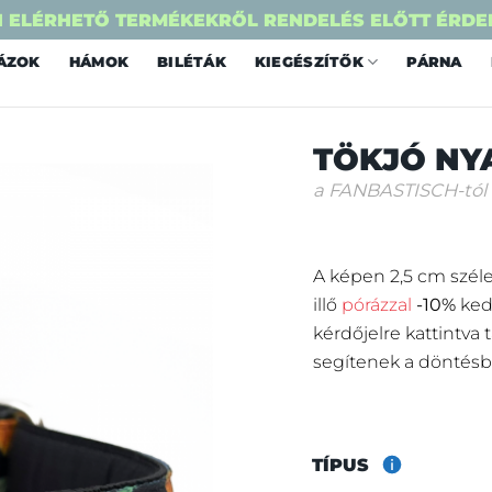
 ELÉRHETŐ TERMÉKEKRŐL RENDELÉS ELŐTT ÉRDE
ÁZOK
HÁMOK
BILÉTÁK
KIEGÉSZÍTŐK
PÁRNA
TÖKJÓ NY
a FANBASTISCH-tól
A képen 2,5 cm széle
illő
pórázzal
-10%
ked
kérdőjelre kattintva
segítenek a döntésb
TÍPUS