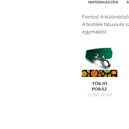
INFORMÁCIÓK
Fontos! A különböző
A textilek típusa és 
egymástól.
TÖKJÓ
PÓRÁZ
6 250
Ft
-tól