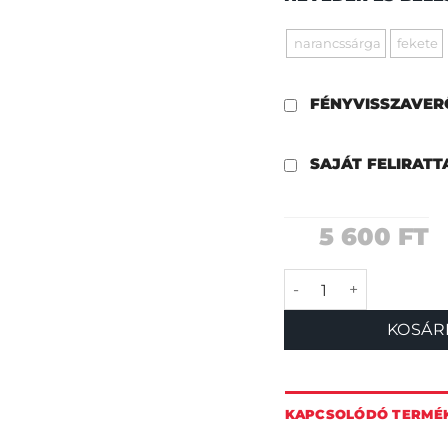
narancssárga
fekete
FÉNYVISSZAVE
SAJÁT FELIRAT
5 600
FT
Tökjó nyakörv men
KOSÁR
KAPCSOLÓDÓ TERMÉ