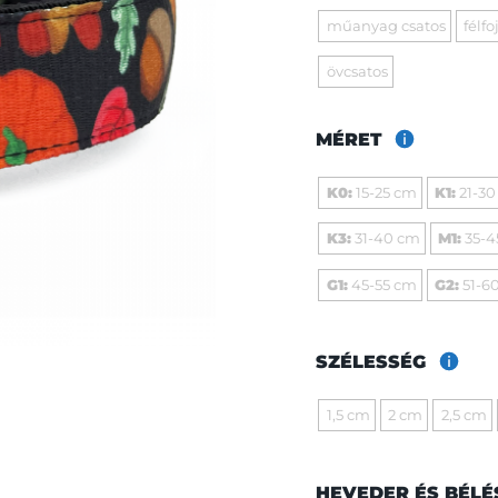
műanyag csatos
félfo
övcsatos
MÉRET
K0:
15-25 cm
K1:
21-30
K3:
31-40 cm
M1:
35-4
G1:
45-55 cm
G2:
51-6
SZÉLESSÉG
1,5 cm
2 cm
2,5 cm
HEVEDER ÉS BÉLÉ