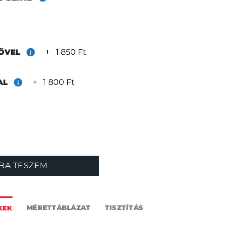
+
1 850 Ft
RŐVEL
+
1 800 Ft
TAL
nyiség
BA TESZEM
MÉRETTÁBLÁZAT
TISZTÍTÁS
KEK