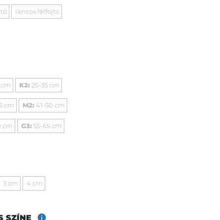
jtó
láncos félfojtó
 cm
K2:
25-35 cm
5 cm
M2:
41-50 cm
0 cm
G3:
55-65 cm
3 cm
4 cm
S SZÍNE