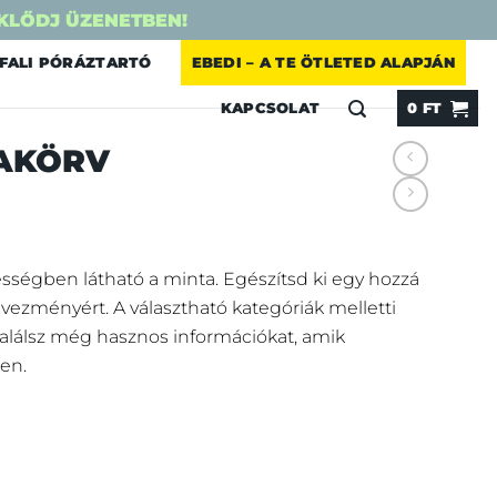
KLŐDJ ÜZENETBEN!
FALI PÓRÁZTARTÓ
EBEDI – A TE ÖTLETED ALAPJÁN
KAPCSOLAT
0
FT
AKÖRV
sségben látható a minta. Egészítsd ki egy hozzá
vezményért.
A választható kategóriák melletti
 találsz még hasznos információkat, amik
en.