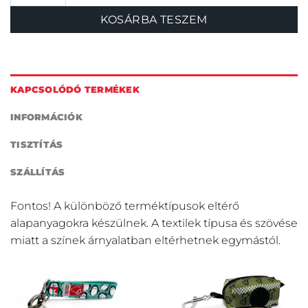
KOSÁRBA TESZEM
KAPCSOLÓDÓ TERMÉKEK
INFORMÁCIÓK
TISZTÍTÁS
SZÁLLÍTÁS
Fontos! A különböző terméktípusok eltérő
alapanyagokra készülnek. A textilek típusa és szövése
miatt a színek árnyalatban eltérhetnek egymástól.