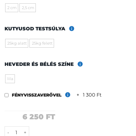
2 cm
2,5 cm
KUTYUSOD TESTSÚLYA
25kg alatt
25kg felett
HEVEDER ÉS BÉLÉS SZÍNE
lila
+
1 300 Ft
FÉNYVISSZAVERŐVEL
6 250
FT
Tihany póráz mennyiség