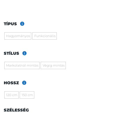
TÍPUS
Hagyományos
Funkcionális
STÍLUS
Markolatnál mintás
Végig mintás
HOSSZ
120 cm
150 cm
SZÉLESSÉG