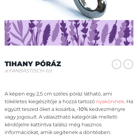
TIHANY PÓRÁZ
a FANBASTISCH-tól
A képen egy 2,5 cm széles póráz látható, ami
tökéletes kiegészítője a hozzá tartozó
nyakörvnek
. Ha
együtt teszed őket a kosárba,
-10%
kedvezményre
vagy jogosult. A választható kategóriák melletti
kérdőjelre kattintva találsz még hasznos
információkat, amik segítenek a döntésben.