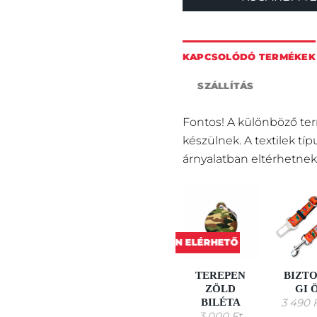
KAPCSOLÓDÓ TERMÉKEK
SZÁLLÍTÁS
Fontos! A különböző te
készülnek. A textilek tí
árnyalatban eltérhetnek
KORLÁTOZOTTAN ELÉRHETŐ
TEREPEN
TEREPEN
BIZT
ZÖLD HÁM
ZÖLD
GI 
BILÉTA
7 300
Ft
-tól
3 490
3 000
Ft