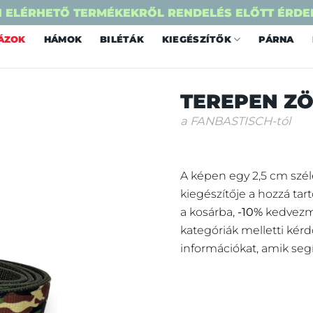
 ELÉRHETŐ TERMÉKEKRŐL RENDELÉS ELŐTT ÉRDE
ÁZOK
HÁMOK
BILÉTÁK
KIEGÉSZÍTŐK
PÁRNA
TEREPEN Z
a FANBASTISCH-tól
A képen egy 2,5 cm széle
kiegészítője a hozzá tar
a kosárba,
-10%
kedvezmé
kategóriák melletti kérd
információkat, amik seg