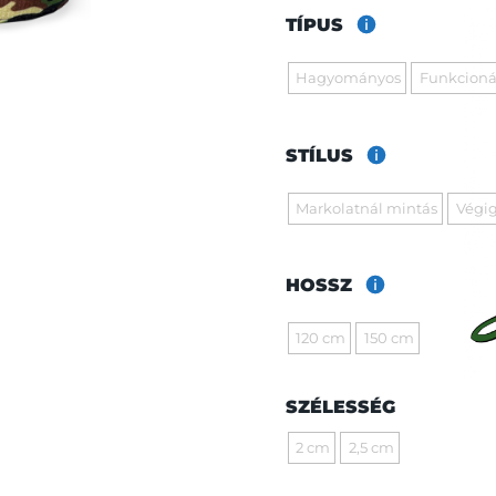
TÍPUS
Hagyományos
Funkcioná
STÍLUS
Markolatnál mintás
Végig
HOSSZ
120 cm
150 cm
SZÉLESSÉG
2 cm
2,5 cm