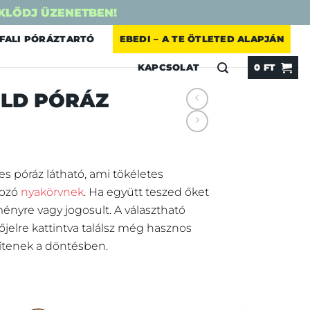
KLŐDJ ÜZENETBEN!
FALI PÓRÁZTARTÓ
EBEDI – A TE ÖTLETED ALAPJÁN
KAPCSOLAT
0
FT
ÖLD PÓRÁZ
s póráz látható, ami tökéletes
tozó
nyakörvnek
. Ha együtt teszed őket
nyre vagy jogosult. A választható
őjelre kattintva találsz még hasznos
ítenek a döntésben.