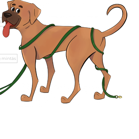
lis
 mintás