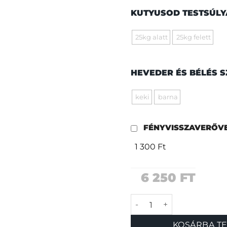
KUTYUSOD TESTSÚL
25kg alatt
25kg felett
HEVEDER ÉS BÉLÉS 
keki
barna
FÉNYVISSZAVERŐV
1 300 Ft
6 250
FT
Terepen zöld póráz m
KOSÁRBA T