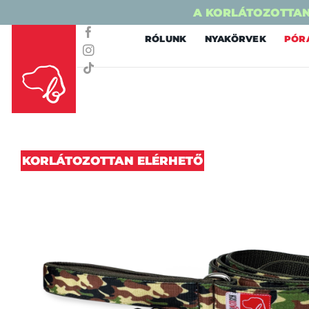
A KORLÁTOZOTTAN
Skip
RÓLUNK
NYAKÖRVEK
PÓR
to
content
KORLÁTOZOTTAN ELÉRHETŐ