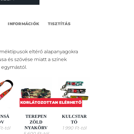
INFORMÁCIÓK
TISZTÍTÁS
rméktípusok eltérő alapanyagokra
pusa és szövése miatt a színek
 egymástól.
KORLÁTOZOTTAN ELÉRHETŐ
ONSÁ
TEREPEN
KULCSTAR
KAKIZACSI
ÖV
ZÖLD
TÓ
TARTÓ
NYAKÖRV
Ft
-tól
1 990
Ft
-tól
3 790
Ft
-tól
5 600
Ft
-tól