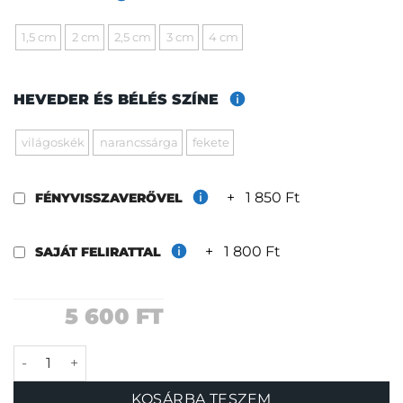
1,5 cm
2 cm
2,5 cm
3 cm
4 cm
HEVEDER ÉS BÉLÉS SZÍNE
világoskék
narancssárga
fekete
+
1 850 Ft
FÉNYVISSZAVERŐVEL
+
1 800 Ft
SAJÁT FELIRATTAL
5 600
FT
Tahiti nyakörv mennyiség
KOSÁRBA TESZEM