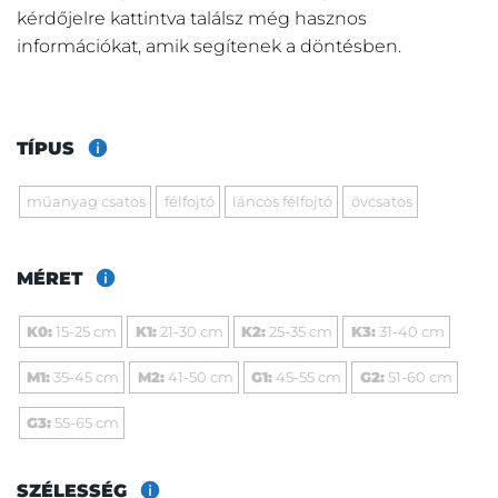
kérdőjelre kattintva találsz még hasznos
információkat, amik segítenek a döntésben.
TÍPUS
műanyag csatos
félfojtó
láncos félfojtó
övcsatos
MÉRET
K0:
15-25 cm
K1:
21-30 cm
K2:
25-35 cm
K3:
31-40 cm
M1:
35-45 cm
M2:
41-50 cm
G1:
45-55 cm
G2:
51-60 cm
G3:
55-65 cm
SZÉLESSÉG