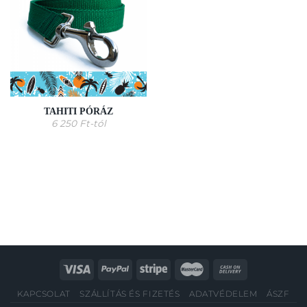
TAHITI PÓRÁZ
6 250
Ft
-tól
KAPCSOLAT
SZÁLLÍTÁS ÉS FIZETÉS
ADATVÉDELEM
ÁSZF