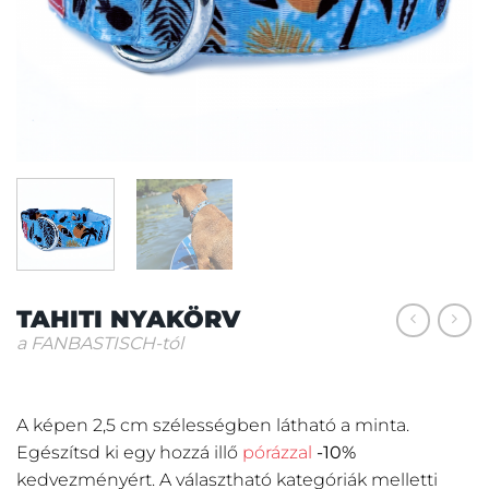
TAHITI NYAKÖRV
a FANBASTISCH-tól
A képen 2,5 cm szélességben látható a minta.
Egészítsd ki egy hozzá illő
pórázzal
-10%
kedvezményért.
A választható kategóriák melletti