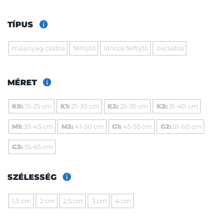
TÍPUS
műanyag csatos
félfojtó
láncos félfojtó
övcsatos
MÉRET
K0:
15-25 cm
K1:
21-30 cm
K2:
25-35 cm
K3:
31-40 cm
M1:
35-45 cm
M2:
41-50 cm
G1:
45-55 cm
G2:
51-60 cm
G3:
55-65 cm
SZÉLESSÉG
1,5 cm
2 cm
2,5 cm
3 cm
4 cm