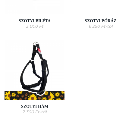
SZOTYI BILÉTA
SZOTYI PÓRÁZ
3 000
Ft
6 250
Ft
-tól
SZOTYI HÁM
7 300
Ft
-tól