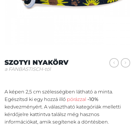
SZOTYI NYAKÖRV
a FANBASTISCH-tól
A képen 2,5 cm szélességben látható a minta.
Egészítsd ki egy hozzá illő
pórázzal
-10%
kedvezményért.
A választható kategóriák melletti
kérdőjelre kattintva találsz még hasznos
információkat, amik segítenek a döntésben.