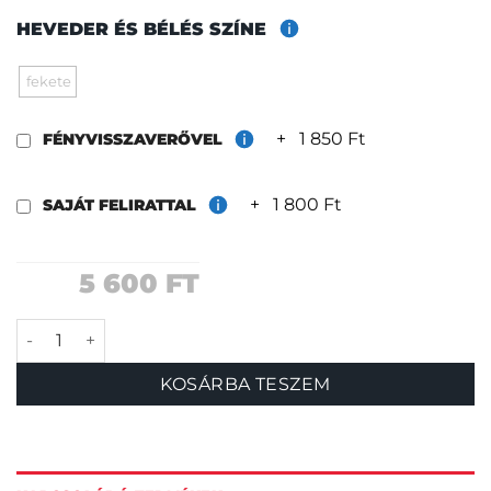
HEVEDER ÉS BÉLÉS SZÍNE
fekete
+
1 850 Ft
FÉNYVISSZAVERŐVEL
+
1 800 Ft
SAJÁT FELIRATTAL
5 600
FT
Szotyi nyakörv mennyiség
KOSÁRBA TESZEM