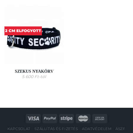
2 CM ELFOGYOTT
SZEKUS NYAKÖRV
5 600
Ft
-tól
KAPCSOLAT
SZÁLLÍTÁS ÉS FIZETÉS
ADATVÉDELEM
ÁSZF