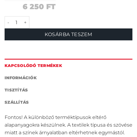
6 250
FT
Szekus póráz mennyiség
KOSÁRBA TESZEM
KAPCSOLÓDÓ TERMÉKEK
INFORMÁCIÓK
TISZTÍTÁS
SZÁLLÍTÁS
Fontos! A különböző terméktípusok eltérő
alapanyagokra készülnek. A textilek típusa és szövése
miatt a színek árnyalatban eltérhetnek egymástól.