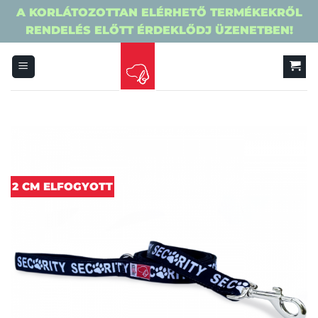
A KORLÁTOZOTTAN ELÉRHETŐ TERMÉKEKRŐL
RENDELÉS ELŐTT ÉRDEKLŐDJ ÜZENETBEN!
Skip
to
content
2 CM ELFOGYOTT