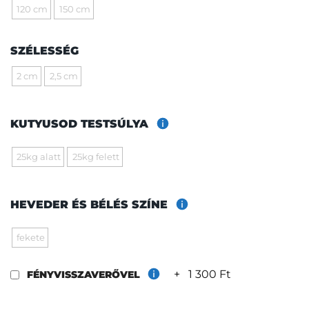
120 cm
150 cm
SZÉLESSÉG
2 cm
2,5 cm
KUTYUSOD TESTSÚLYA
25kg alatt
25kg felett
HEVEDER ÉS BÉLÉS SZÍNE
fekete
+
1 300 Ft
FÉNYVISSZAVERŐVEL