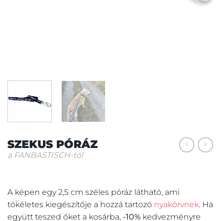
SZEKUS PÓRÁZ
a FANBASTISCH-tól
A képen egy 2,5 cm széles póráz látható, ami
tökéletes kiegészítője a hozzá tartozó
nyakörvnek
. Ha
együtt teszed őket a kosárba,
-10%
kedvezményre