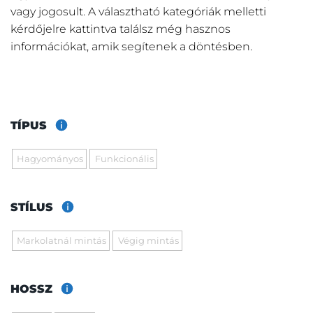
vagy jogosult. A választható kategóriák melletti
kérdőjelre kattintva találsz még hasznos
információkat, amik segítenek a döntésben.
TÍPUS
Hagyományos
Funkcionális
STÍLUS
Markolatnál mintás
Végig mintás
HOSSZ