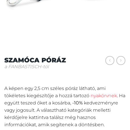
SZAMÓCA PÓRÁZ
a FANBASTISCH-tól
A képen egy 2,5 cm széles póráz látható, ami
tökéletes kiegészítője a hozzá tartozó
nyakörvnek
. Ha
együtt teszed őket a kosárba,
-10%
kedvezményre
vagy jogosult. A választható kategóriák melletti
kérdőjelre kattintva találsz még hasznos
információkat, amik segítenek a döntésben.