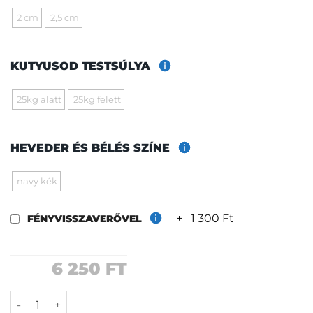
2 cm
2,5 cm
KUTYUSOD TESTSÚLYA
25kg alatt
25kg felett
HEVEDER ÉS BÉLÉS SZÍNE
navy kék
+
1 300 Ft
FÉNYVISSZAVERŐVEL
6 250
FT
Szamóca póráz mennyiség