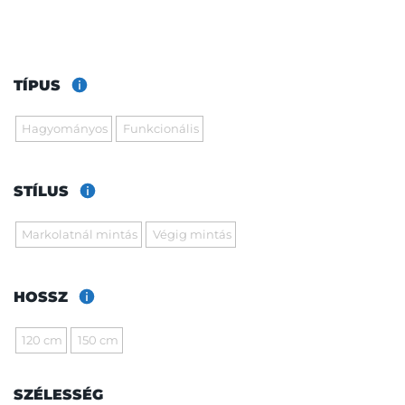
TÍPUS
Hagyományos
Funkcionális
STÍLUS
Markolatnál mintás
Végig mintás
HOSSZ
120 cm
150 cm
SZÉLESSÉG