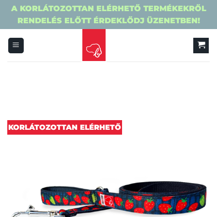
A KORLÁTOZOTTAN ELÉRHETŐ TERMÉKEKRŐL
RENDELÉS ELŐTT ÉRDEKLŐDJ ÜZENETBEN!
Skip
to
content
KORLÁTOZOTTAN ELÉRHETŐ