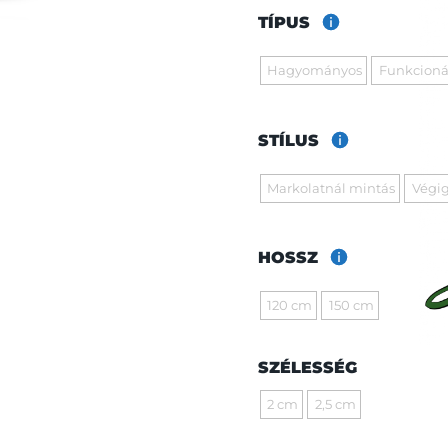
TÍPUS
Hagyományos
Funkcioná
STÍLUS
Markolatnál mintás
Végig
HOSSZ
120 cm
150 cm
SZÉLESSÉG
2 cm
2,5 cm