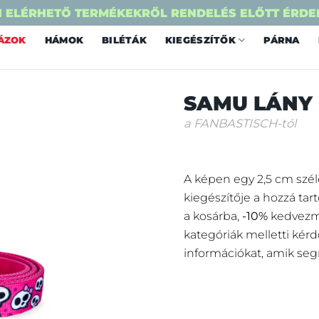
 ELÉRHETŐ TERMÉKEKRŐL RENDELÉS ELŐTT ÉRDE
ÁZOK
HÁMOK
BILÉTÁK
KIEGÉSZÍTŐK
PÁRNA
SAMU LÁNY
a FANBASTISCH-tól
A képen egy 2,5 cm széle
kiegészítője a hozzá tar
a kosárba,
-10%
kedvezmé
kategóriák melletti kérd
információkat, amik seg