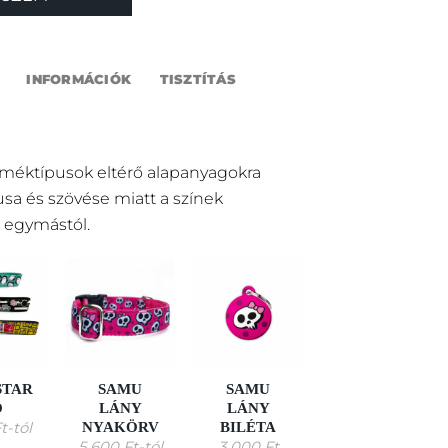
INFORMÁCIÓK
TISZTÍTÁS
rméktípusok eltérő alapanyagokra
pusa és szövése miatt a színek
 egymástól.
STAR
SAMU
SAMU
Ó
LÁNY
LÁNY
NYAKÖRV
BILÉTA
t
-tól
5 600
Ft
-tól
3 000
Ft