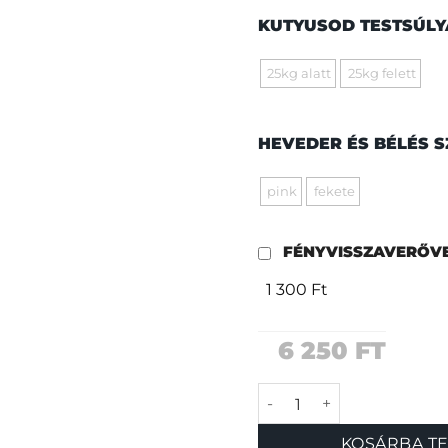
KUTYUSOD TESTSÚL
25kg alatt
25kg felett
HEVEDER ÉS BÉLÉS 
pink
fekete
FÉNYVISSZAVERŐV
1 300 Ft
6 250
FT
Samu lány póráz menn
KOSÁRBA T