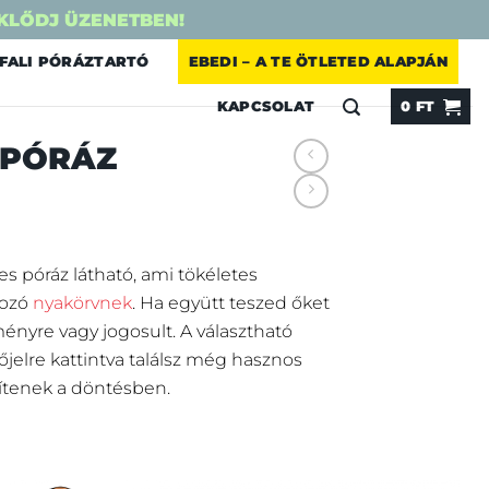
KLŐDJ ÜZENETBEN!
FALI PÓRÁZTARTÓ
EBEDI – A TE ÖTLETED ALAPJÁN
KAPCSOLAT
0
FT
 PÓRÁZ
s póráz látható, ami tökéletes
tozó
nyakörvnek
. Ha együtt teszed őket
nyre vagy jogosult. A választható
őjelre kattintva találsz még hasznos
ítenek a döntésben.