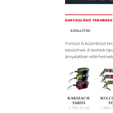
KAPCSOLÓDÓ TERMÉKEK
SZÁLLÍTÁS
Fontos! A különböző te
készülnek. A textilek tí
árnyalatban eltérhetnek
KAKIZACSI
KULC
TARTÓ
T
3 790
Ft
-tól
1 990
F