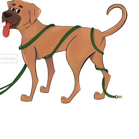
lis
 mintás