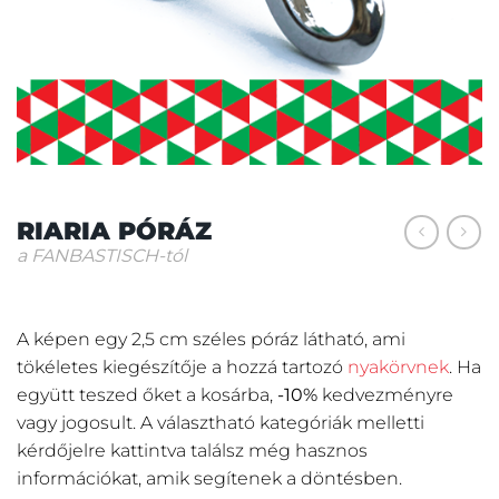
RIARIA PÓRÁZ
a FANBASTISCH-tól
A képen egy 2,5 cm széles póráz látható, ami
tökéletes kiegészítője a hozzá tartozó
nyakörvnek
. Ha
együtt teszed őket a kosárba,
-10%
kedvezményre
vagy jogosult. A választható kategóriák melletti
kérdőjelre kattintva találsz még hasznos
információkat, amik segítenek a döntésben.