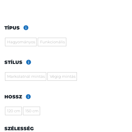
TÍPUS
Hagyományos
Funkcionális
STÍLUS
Markolatnál mintás
Végig mintás
HOSSZ
120 cm
150 cm
SZÉLESSÉG