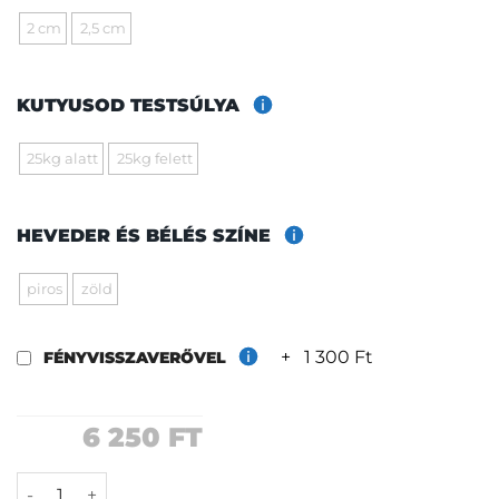
2 cm
2,5 cm
KUTYUSOD TESTSÚLYA
25kg alatt
25kg felett
HEVEDER ÉS BÉLÉS SZÍNE
piros
zöld
+
1 300 Ft
FÉNYVISSZAVERŐVEL
6 250
FT
Riaria póráz mennyiség