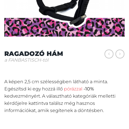
RAGADOZÓ HÁM
a FANBASTISCH-tól
A képen 2,5 cm szélességben látható a minta.
Egészítsd ki egy hozzá illő
pórázzal
-10%
kedvezményért.
A választható kategóriák melletti
kérdőjelre kattintva találsz még hasznos
információkat, amik segítenek a döntésben.