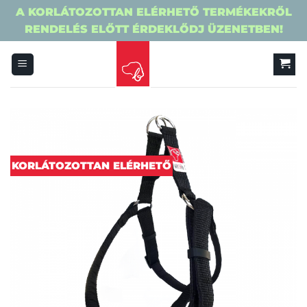
A KORLÁTOZOTTAN ELÉRHETŐ TERMÉKEKRŐL
RENDELÉS ELŐTT ÉRDEKLŐDJ ÜZENETBEN!
Skip
to
content
KORLÁTOZOTTAN ELÉRHETŐ