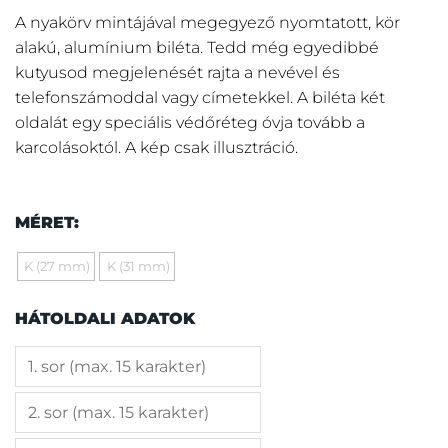
A nyakörv mintájával megegyező nyomtatott, kör
alakú, alumínium biléta. Tedd még egyedibbé
kutyusod megjelenését rajta a nevével és
telefonszámoddal vagy címetekkel. A biléta két
oldalát egy speciális védőréteg óvja tovább a
karcolásoktól. A kép csak illusztráció.
MÉRET:
K (27 mm)
K (31 mm)
HÁTOLDALI ADATOK