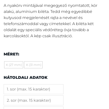
A nyakörv mintájával megegyező nyomtatott, kör
alakú, alumínium biléta. Tedd még egyedibbé
kutyusod megjelenését rajta a nevével és
telefonszámoddal vagy címetekkel. A biléta két
oldalát egy speciális védőréteg óvja tovább a
karcolásoktól. A kép csak illusztráció.
MÉRET:
K (27 mm)
K (31 mm)
HÁTOLDALI ADATOK