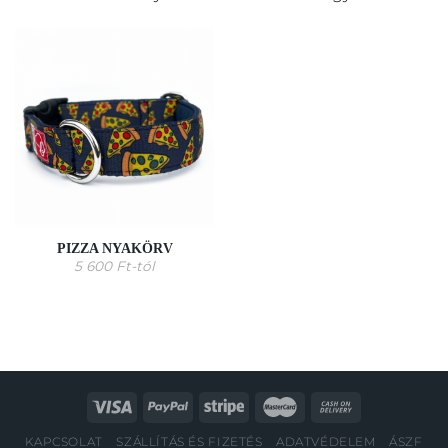
PIZZA NYAKÖRV
5 600
Ft
-tól
KAPCSOLAT
SZÁLLÍTÁS ÉS FIZETÉS
ADATVÉDELEM
ÁSZF