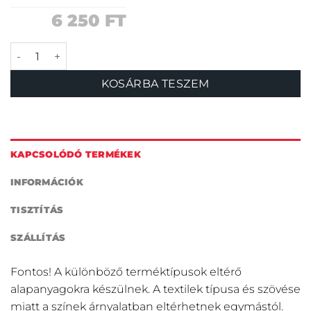
6 250
FT
Pizza póráz mennyiség
KOSÁRBA TESZEM
KAPCSOLÓDÓ TERMÉKEK
INFORMÁCIÓK
TISZTÍTÁS
SZÁLLÍTÁS
Fontos! A különböző terméktípusok eltérő
alapanyagokra készülnek. A textilek típusa és szövése
miatt a színek árnyalatban eltérhetnek egymástól.