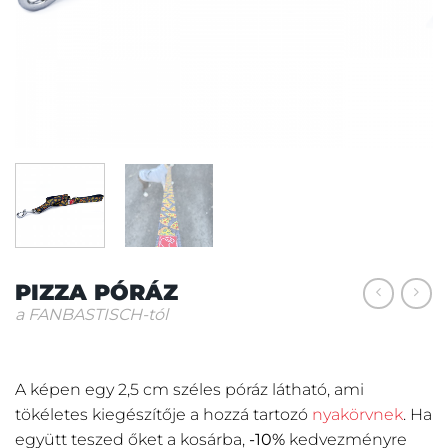
PIZZA PÓRÁZ
a FANBASTISCH-tól
A képen egy 2,5 cm széles póráz látható, ami
tökéletes kiegészítője a hozzá tartozó
nyakörvnek
. Ha
együtt teszed őket a kosárba,
-10%
kedvezményre