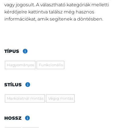
vagy jogosult. A választható kategóriák melletti
kérdőjelre kattintva találsz még hasznos
információkat, amik segítenek a döntésben.
TÍPUS
Hagyományos
Funkcionális
STÍLUS
Markolatnál mintás
Végig mintás
HOSSZ