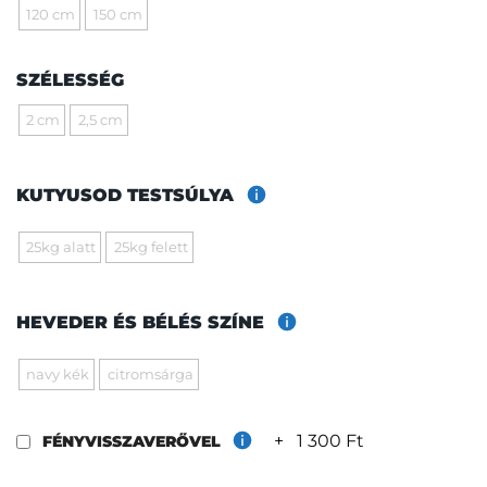
120 cm
150 cm
SZÉLESSÉG
2 cm
2,5 cm
KUTYUSOD TESTSÚLYA
25kg alatt
25kg felett
HEVEDER ÉS BÉLÉS SZÍNE
navy kék
citromsárga
+
1 300 Ft
FÉNYVISSZAVERŐVEL