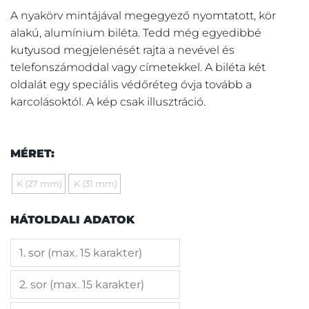
A nyakörv mintájával megegyező nyomtatott, kör
alakú, alumínium biléta. Tedd még egyedibbé
kutyusod megjelenését rajta a nevével és
telefonszámoddal vagy címetekkel. A biléta két
oldalát egy speciális védőréteg óvja tovább a
karcolásoktól. A kép csak illusztráció.
MÉRET:
K (27 mm)
K (31 mm)
HÁTOLDALI ADATOK