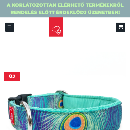
A KORLÁTOZOTTAN ELÉRHETŐ TERMÉKEKRŐL
RENDELÉS ELŐTT ÉRDEKLŐDJ ÜZENETBEN!
Skip
to
content
ÚJ