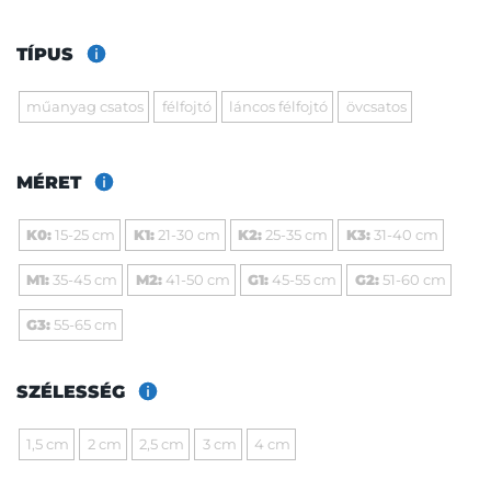
TÍPUS
műanyag csatos
félfojtó
láncos félfojtó
övcsatos
MÉRET
K0:
15-25 cm
K1:
21-30 cm
K2:
25-35 cm
K3:
31-40 cm
M1:
35-45 cm
M2:
41-50 cm
G1:
45-55 cm
G2:
51-60 cm
G3:
55-65 cm
SZÉLESSÉG
1,5 cm
2 cm
2,5 cm
3 cm
4 cm