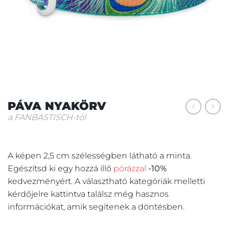
PÁVA NYAKÖRV
a FANBASTISCH-tól
A képen 2,5 cm szélességben látható a minta.
Egészítsd ki egy hozzá illő
pórázzal
-10%
kedvezményért.
A választható kategóriák melletti
kérdőjelre kattintva találsz még hasznos
információkat, amik segítenek a döntésben.