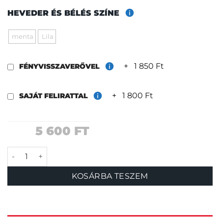
HEVEDER ÉS BÉLÉS SZÍNE
menta
Lila
+
1 850 Ft
FÉNYVISSZAVERŐVEL
+
1 800 Ft
SAJÁT FELIRATTAL
5 600
FT
Páva nyakörv mennyiség
KOSÁRBA TESZEM