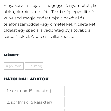
A nyakörv mintájával megegyező nyomtatott, kör
alakú, alumínium biléta. Tedd még egyedibbé
kutyusod megjelenését rajta a nevével és
telefonszámoddal vagy címetekkel. A biléta két
oldalát egy speciális védőréteg óvja tovább a
karcolásoktól. A kép csak illusztráció.
MÉRET:
K (27 mm)
K (31 mm)
HÁTOLDALI ADATOK