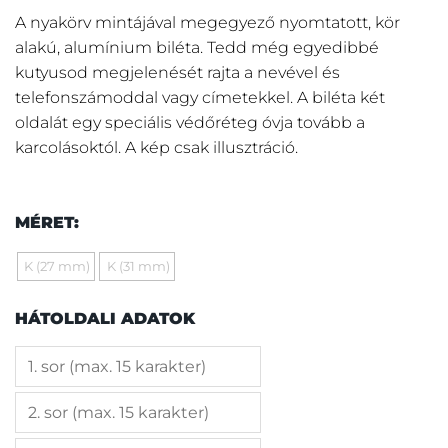
A nyakörv mintájával megegyező nyomtatott, kör
alakú, alumínium biléta. Tedd még egyedibbé
kutyusod megjelenését rajta a nevével és
telefonszámoddal vagy címetekkel. A biléta két
oldalát egy speciális védőréteg óvja tovább a
karcolásoktól. A kép csak illusztráció.
MÉRET:
K (27 mm)
K (31 mm)
HÁTOLDALI ADATOK