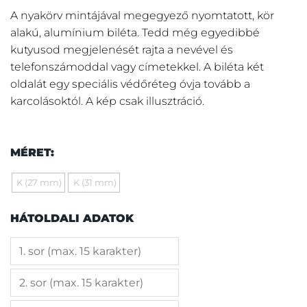
A nyakörv mintájával megegyező nyomtatott, kör
alakú, alumínium biléta. Tedd még egyedibbé
kutyusod megjelenését rajta a nevével és
telefonszámoddal vagy címetekkel. A biléta két
oldalát egy speciális védőréteg óvja tovább a
karcolásoktól. A kép csak illusztráció.
MÉRET:
K (27 mm)
K (31 mm)
HÁTOLDALI ADATOK