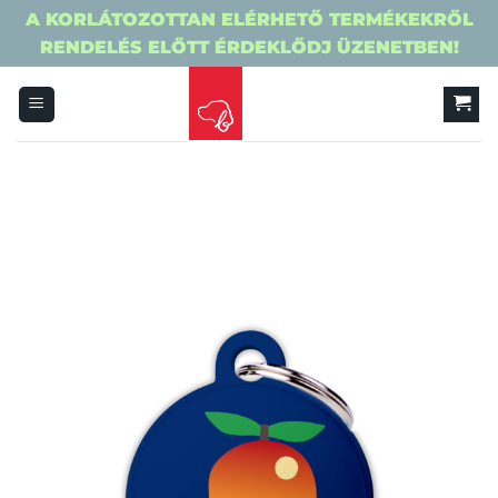
A KORLÁTOZOTTAN ELÉRHETŐ TERMÉKEKRŐL
RENDELÉS ELŐTT ÉRDEKLŐDJ ÜZENETBEN!
Skip
to
content