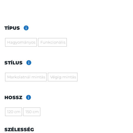
TÍPUS
Hagyományos
Funkcionális
STÍLUS
Markolatnál mintás
Végig mintás
HOSSZ
120 cm
150 cm
SZÉLESSÉG