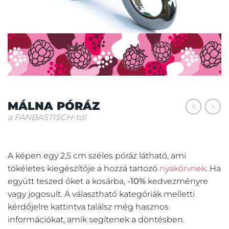
MÁLNA PÓRÁZ
a FANBASTISCH-tól
A képen egy 2,5 cm széles póráz látható, ami
tökéletes kiegészítője a hozzá tartozó
nyakörvnek
. Ha
együtt teszed őket a kosárba,
-10%
kedvezményre
vagy jogosult. A választható kategóriák melletti
kérdőjelre kattintva találsz még hasznos
információkat, amik segítenek a döntésben.