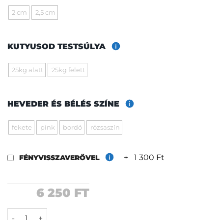
2 cm
2,5 cm
KUTYUSOD TESTSÚLYA
25kg alatt
25kg felett
HEVEDER ÉS BÉLÉS SZÍNE
fekete
pink
bordó
rózsaszín
+
1 300 Ft
FÉNYVISSZAVERŐVEL
6 250
FT
Málna póráz mennyiség