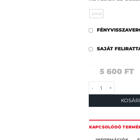
piros
FÉNYVISSZAVE
SAJÁT FELIRAT
5 600
FT
Love game nyakör
KOSÁR
KAPCSOLÓDÓ TERMÉ
INFORMÁCIÓK