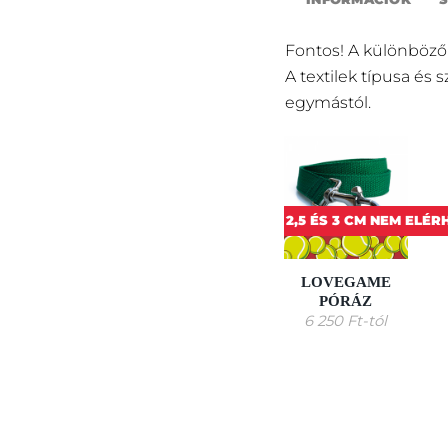
Fontos! A különböző
A textilek típusa és 
egymástól.
2,5 ÉS 3 CM NEM ELÉ
LOVEGAME
PÓRÁZ
6 250
Ft
-tól