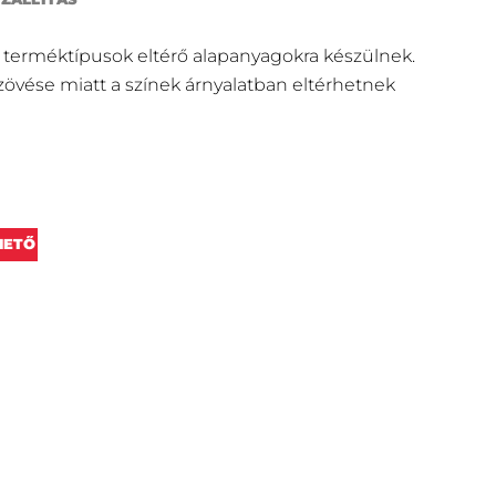
 terméktípusok eltérő alapanyagokra készülnek.
szövése miatt a színek árnyalatban eltérhetnek
RHETŐ