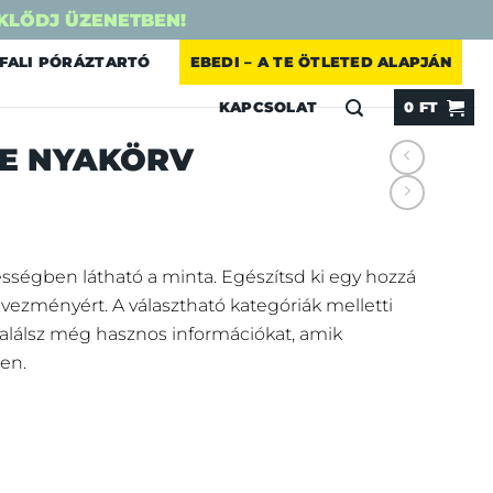
KLŐDJ ÜZENETBEN!
FALI PÓRÁZTARTÓ
EBEDI – A TE ÖTLETED ALAPJÁN
KAPCSOLAT
0
FT
E NYAKÖRV
sségben látható a minta. Egészítsd ki egy hozzá
vezményért.
A választható kategóriák melletti
 találsz még hasznos információkat, amik
en.