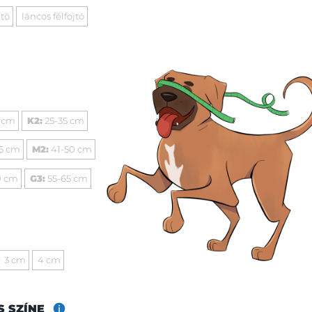
jtó
láncos félfojtó
 cm
K2:
25-35 cm
5 cm
M2:
41-50 cm
0 cm
G3:
55-65 cm
3 cm
4 cm
S SZÍNE