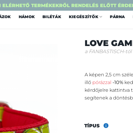
 ELÉRHETŐ TERMÉKEKRŐL RENDELÉS ELŐTT ÉRDE
ÁZOK
HÁMOK
BILÉTÁK
KIEGÉSZÍTŐK
PÁRNA
LOVE GAM
a FANBASTISCH-tól
A képen 2,5 cm széle
illő
pórázzal
-10%
ked
kérdőjelre kattintva
segítenek a döntésb
TÍPUS