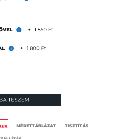
+
1 850 Ft
RŐVEL
+
1 800 Ft
TAL
v mennyiség
BA TESZEM
MÉRETTÁBLÁZAT
TISZTÍTÁS
KEK
SZÁLLÍTÁS