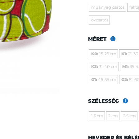
műanyag csatos
félfo
övcsatos
MÉRET
K0:
15-25 cm
K1:
21-30
K3:
31-40 cm
M1:
35-4
G1:
45-55 cm
G2:
51-6
SZÉLESSÉG
1,5 cm
2 cm
2,5 cm
HEVEDER ÉS BÉLÉ