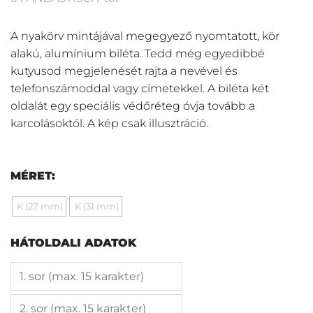
A nyakörv mintájával megegyező nyomtatott, kör
alakú, alumínium biléta. Tedd még egyedibbé
kutyusod megjelenését rajta a nevével és
telefonszámoddal vagy címetekkel. A biléta két
oldalát egy speciális védőréteg óvja tovább a
karcolásoktól. A kép csak illusztráció.
MÉRET:
K (27 mm)
K (31 mm)
HÁTOLDALI ADATOK