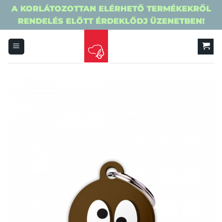
A KORLÁTOZOTTAN ELÉRHETŐ TERMÉKEKRŐL
RENDELÉS ELŐTT ÉRDEKLŐDJ ÜZENETBEN!
Skip
to
content