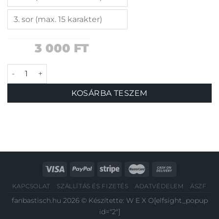
3 000
FT
Kukucs barna biléta mennyiség
KOSÁRBA TESZEM
KAPCSOLAT
SZÁLLÍTÁS ÉS FIZETÉS
ADATVÉDELEM
ÁSZF
fanbastisch.hu 2026 © Készítette:
W E X O
[elfsight_popup
id="2"]