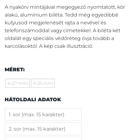
A nyakörv mintájával megegyező nyomtatott, kör
alakú, alumínium biléta. Tedd még egyedibbé
kutyusod megjelenését rajta a nevével és
telefonszámoddal vagy címetekkel. A biléta két
oldalát egy speciális védőréteg óvja tovább a
karcolásoktól. A kép csak illusztráció.
MÉRET:
K (27 mm)
K (31 mm)
HÁTOLDALI ADATOK