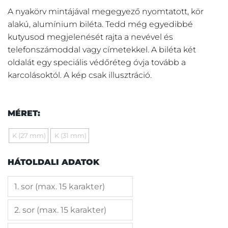
A nyakörv mintájával megegyező nyomtatott, kör
alakú, alumínium biléta. Tedd még egyedibbé
kutyusod megjelenését rajta a nevével és
telefonszámoddal vagy címetekkel. A biléta két
oldalát egy speciális védőréteg óvja tovább a
karcolásoktól. A kép csak illusztráció.
MÉRET:
K (27 mm)
K (31 mm)
HÁTOLDALI ADATOK