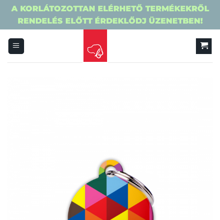
A KORLÁTOZOTTAN ELÉRHETŐ TERMÉKEKRŐL
RENDELÉS ELŐTT ÉRDEKLŐDJ ÜZENETBEN!
Skip
to
content