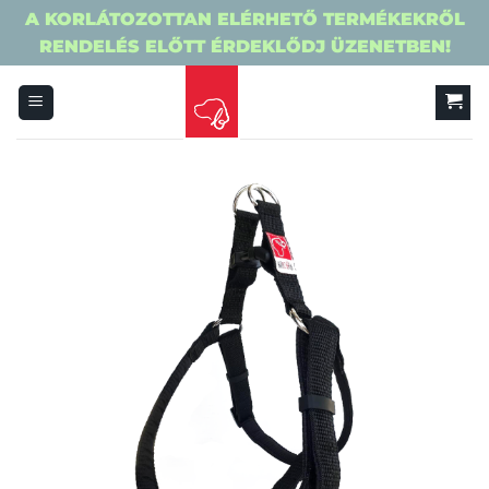
A KORLÁTOZOTTAN ELÉRHETŐ TERMÉKEKRŐL
RENDELÉS ELŐTT ÉRDEKLŐDJ ÜZENETBEN!
Skip
to
content