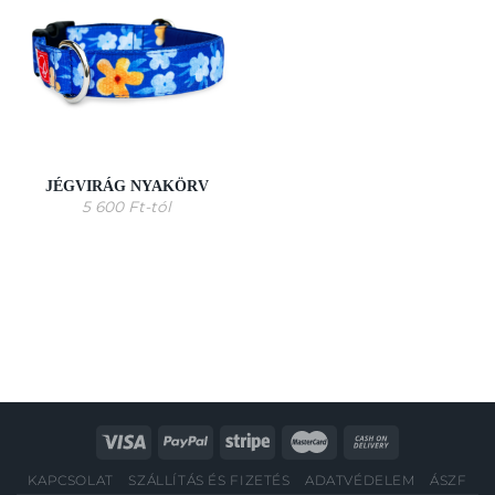
JÉGVIRÁG NYAKÖRV
5 600
Ft
-tól
KAPCSOLAT
SZÁLLÍTÁS ÉS FIZETÉS
ADATVÉDELEM
ÁSZF