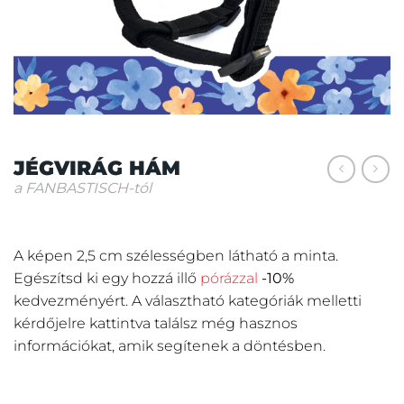
JÉGVIRÁG HÁM
a FANBASTISCH-tól
A képen 2,5 cm szélességben látható a minta.
Egészítsd ki egy hozzá illő
pórázzal
-10%
kedvezményért.
A választható kategóriák melletti
kérdőjelre kattintva találsz még hasznos
információkat, amik segítenek a döntésben.