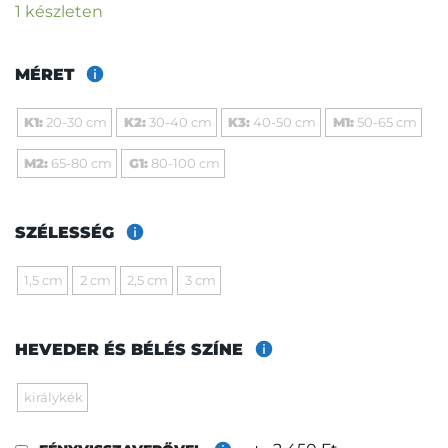
1 készleten
MÉRET
K1:
20-30 cm
K2:
30-40 cm
K3:
40-50 cm
M1:
50-65 cm
M2:
65-80 cm
G1:
80-100 cm
SZÉLESSÉG
1,5 cm
2 cm
2,5 cm
3 cm
HEVEDER ÉS BÉLÉS SZÍNE
királykék