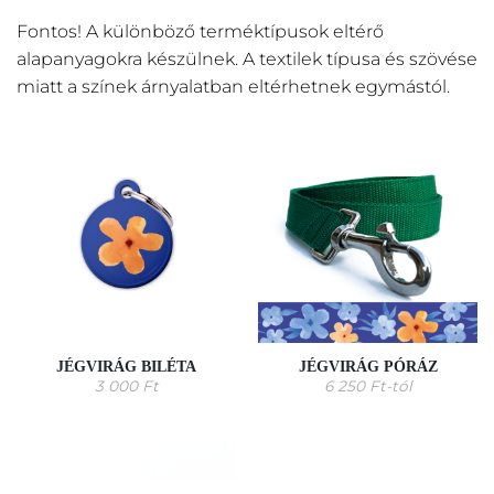
Fontos! A különböző terméktípusok eltérő
alapanyagokra készülnek. A textilek típusa és szövése
miatt a színek árnyalatban eltérhetnek egymástól.
JÉGVIRÁG BILÉTA
JÉGVIRÁG PÓRÁZ
3 000
Ft
6 250
Ft
-tól