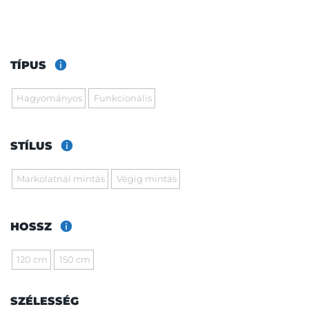
TÍPUS
Hagyományos
Funkcionális
STÍLUS
Markolatnál mintás
Végig mintás
HOSSZ
120 cm
150 cm
SZÉLESSÉG