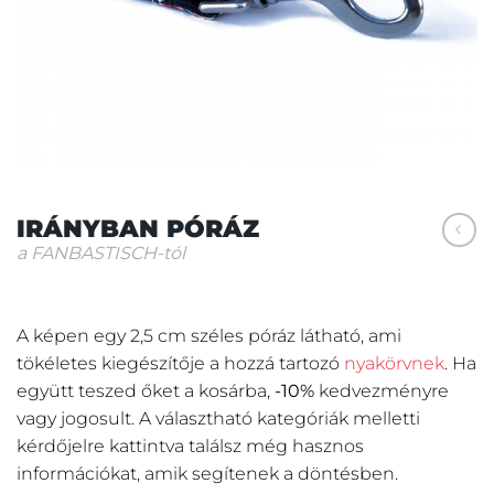
IRÁNYBAN PÓRÁZ
a FANBASTISCH-tól
A képen egy 2,5 cm széles póráz látható, ami
tökéletes kiegészítője a hozzá tartozó
nyakörvnek
. Ha
együtt teszed őket a kosárba,
-10%
kedvezményre
vagy jogosult. A választható kategóriák melletti
kérdőjelre kattintva találsz még hasznos
információkat, amik segítenek a döntésben.