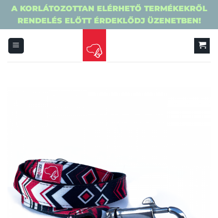
A KORLÁTOZOTTAN ELÉRHETŐ TERMÉKEKRŐL
RENDELÉS ELŐTT ÉRDEKLŐDJ ÜZENETBEN!
Skip
to
content