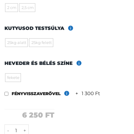
2 cm
2,5 cm
KUTYUSOD TESTSÚLYA
25kg alatt
25kg felett
HEVEDER ÉS BÉLÉS SZÍNE
fekete
+
1 300 Ft
FÉNYVISSZAVERŐVEL
6 250
FT
Irányban póráz mennyiség