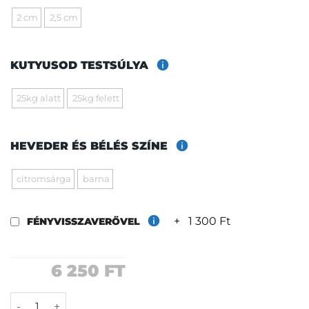
2 cm
2,5 cm
KUTYUSOD TESTSÚLYA
25kg alatt
25kg felett
HEVEDER ÉS BÉLÉS SZÍNE
citromsárga
barna
+
1 300 Ft
FÉNYVISSZAVERŐVEL
6 250
FT
Hot dog póráz mennyiség