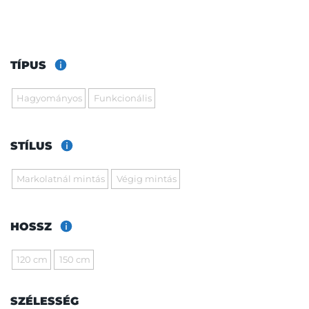
TÍPUS
Hagyományos
Funkcionális
STÍLUS
Markolatnál mintás
Végig mintás
HOSSZ
120 cm
150 cm
SZÉLESSÉG