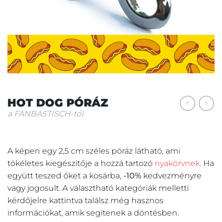
HOT DOG PÓRÁZ
a FANBASTISCH-tól
A képen egy 2,5 cm széles póráz látható, ami
tökéletes kiegészítője a hozzá tartozó
nyakörvnek
. Ha
együtt teszed őket a kosárba,
-10%
kedvezményre
vagy jogosult. A választható kategóriák melletti
kérdőjelre kattintva találsz még hasznos
információkat, amik segítenek a döntésben.