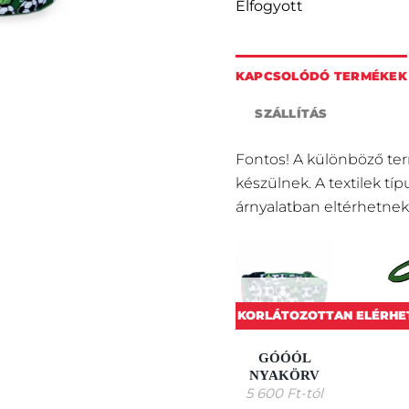
Elfogyott
KAPCSOLÓDÓ TERMÉKEK
SZÁLLÍTÁS
Fontos! A különböző te
készülnek. A textilek tí
árnyalatban eltérhetnek
ELFOGYOTT
KORLÁTOZOTTAN ELÉRHE
GÓÓÓL
NYAKÖRV
5 600
Ft
-tól