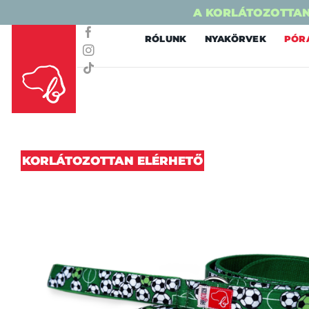
A KORLÁTOZOTTAN
Skip
RÓLUNK
NYAKÖRVEK
PÓR
to
content
KORLÁTOZOTTAN ELÉRHETŐ