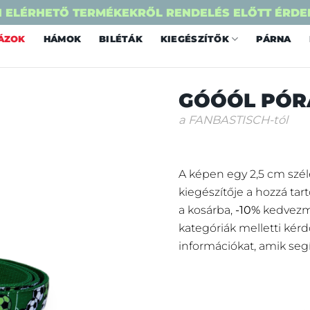
 ELÉRHETŐ TERMÉKEKRŐL RENDELÉS ELŐTT ÉRDE
ÁZOK
HÁMOK
BILÉTÁK
KIEGÉSZÍTŐK
PÁRNA
GÓÓÓL PÓR
a FANBASTISCH-tól
A képen egy 2,5 cm széle
kiegészítője a hozzá tar
a kosárba,
-10%
kedvezmé
kategóriák melletti kérd
információkat, amik seg