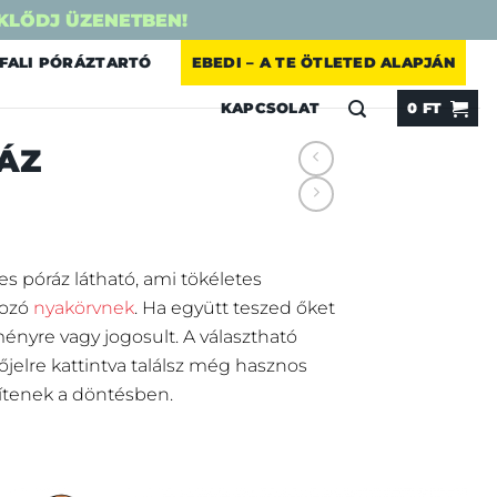
KLŐDJ ÜZENETBEN!
FALI PÓRÁZTARTÓ
EBEDI – A TE ÖTLETED ALAPJÁN
KAPCSOLAT
0
FT
ÁZ
s póráz látható, ami tökéletes
tozó
nyakörvnek
. Ha együtt teszed őket
nyre vagy jogosult. A választható
őjelre kattintva találsz még hasznos
ítenek a döntésben.