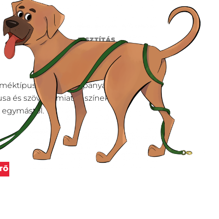
INFORMÁCIÓK
TISZTÍTÁS
rméktípusok eltérő alapanyagokra
pusa és szövése miatt a színek
 egymástól.
TŐ