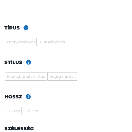
TÍPUS
Hagyományos
Funkcionális
STÍLUS
Markolatnál mintás
Végig mintás
HOSSZ
120 cm
150 cm
SZÉLESSÉG