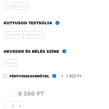
2 cm
2,5 cm
KUTYUSOD TESTSÚLYA
25kg alatt
25kg felett
HEVEDER ÉS BÉLÉS SZÍNE
fekete
+
1 300 Ft
FÉNYVISSZAVERŐVEL
6 250
FT
Frozen póráz mennyiség