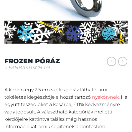
FROZEN PÓRÁZ
a FANBASTISCH-tól
A képen egy 2,5 cm széles póráz látható, ami
tökéletes kiegészítője a hozzá tartozó
nyakörvnek
. Ha
együtt teszed őket a kosárba,
-10%
kedvezményre
vagy jogosult. A választható kategóriák melletti
kérdőjelre kattintva találsz még hasznos
információkat, amik segítenek a döntésben.