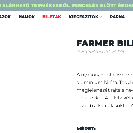
 ELÉRHETŐ TERMÉKEKRŐL RENDELÉS ELŐTT ÉRDE
ÁZOK
HÁMOK
BILÉTÁK
KIEGÉSZÍTŐK
PÁRNA
FARMER BIL
a FANBASTISCH-tól
A nyakörv mintájával me
alumínium biléta. Ted
megjelenését rajta a ne
címetekkel. A biléta két
tovább a karcolásoktól. A
MÉRET: