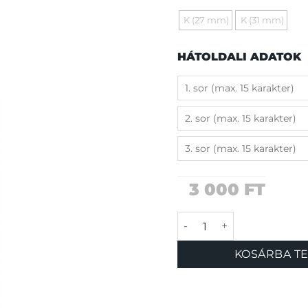
K (27 mm)
K (31 mm)
HÁTOLDALI ADATOK
3 000
FT
Farmer biléta mennyi
KOSÁRBA T