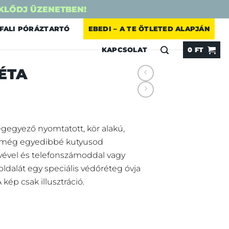
KLŐDJ ÜZENETBEN!
FALI PÓRÁZTARTÓ
EBEDI – A TE ÖTLETED ALAPJÁN
KAPCSOLAT
0
FT
ÉTA
gegyező nyomtatott, kör alakú,
d még egyedibbé kutyusod
vével és telefonszámoddal vagy
 oldalát egy speciális védőréteg óvja
 kép csak illusztráció.