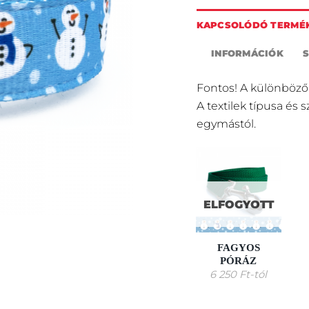
KAPCSOLÓDÓ TERMÉ
INFORMÁCIÓK
Fontos! A különböző
A textilek típusa és 
egymástól.
ELFOGYOTT
FAGYOS
PÓRÁZ
6 250
Ft
-tól