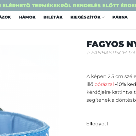
 ELÉRHETŐ TERMÉKEKRŐL RENDELÉS ELŐTT ÉRDE
ÁZOK
HÁMOK
BILÉTÁK
KIEGÉSZÍTŐK
PÁRNA
FAGYOS N
a FANBASTISCH-tól
A képen 2,5 cm széle
illő
pórázzal
-10%
ked
kérdőjelre kattintva
segítenek a döntésb
Elfogyott