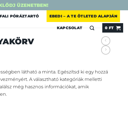
KLŐDJ ÜZENETBEN!
FALI PÓRÁZTARTÓ
EBEDI – A TE ÖTLETED ALAPJÁN
KAPCSOLAT
0
FT
YAKÖRV
sségben látható a minta. Egészítsd ki egy hozzá
vezményért.
A választható kategóriák melletti
 találsz még hasznos információkat, amik
en.