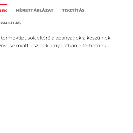
MÉRETTÁBLÁZAT
TISZTÍTÁS
KEK
SZÁLLÍTÁS
 terméktípusok eltérő alapanyagokra készülnek.
szövése miatt a színek árnyalatban eltérhetnek